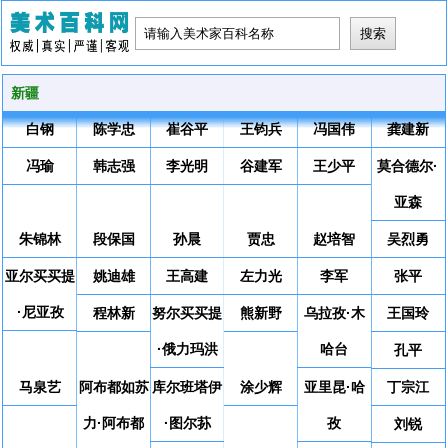
新疆
白钢
陈学忠
崔谷平
王钧兵
冯国伟
龚建新
冯瑜
韩志强
李光明
谷建军
王少平
莫合德尔·
亚森
朱锦林
段保国
孙晨
贾忠
赵培智
吴烈勇
亚尔买买提
姚迪雄
王高建
左力光
李军
张平
·尼亚孜
程林新
努尔买买提
熊新野
乌拉孜·木
王国玲
·俄力玛洪
哈台
孔平
马泉艺
阿布都如苏
库尔班塔伊
涂少辉
亚里昆·哈
丁宗江
力·阿布都
·图尔荪
孜
刘锐