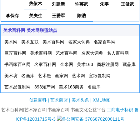
热依木
刘建新
许英武
朱零
王健武
李保存
关夫生
王爱军
陈浩
美术百科网-美术网联盟站点
美术网
美术互联
美术百科网
名家大词典
名家百科网
巨匠百科网
美术百科网
艺术百科网
名家大词典
名人百科网
书画家百科网
名家百科网
金米网
美术163
商标注册网
藏品库
美术坊
名画库
艺术链
画家网
艺术网
宣纸复制网
艺术品复制网
393知产网
美术163商务
名画库
创建百科
|
艺术商盟
|
美术头条
|
XML地图
艺术百科网|艺术家百科|书画家百科|书画文化公益平台
工商电子标识
鲁
ICP备12031715号-3
鲁公网安备 37068702000111号