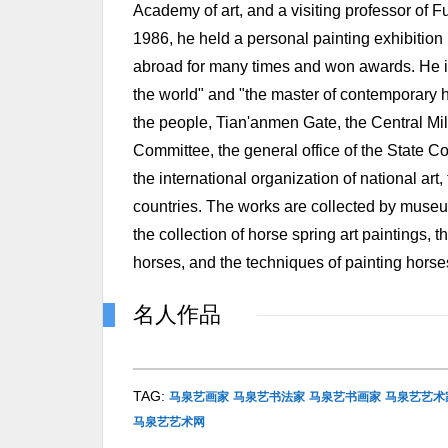
Academy of art, and a visiting professor of F
1986, he held a personal painting exhibition
abroad for many times and won awards. He is
the world" and "the master of contemporary h
the people, Tian'anmen Gate, the Central Mil
Committee, the general office of the State C
the international organization of national ar
countries. The works are collected by museu
the collection of horse spring art paintings, t
horses, and the techniques of painting horses
名人作品
TAG:
马泉艺画家
马泉艺书法家
马泉艺书画家
马泉艺艺术
马泉艺艺术网