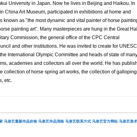
ukui University in Japan. Now he lives in Beijing and Haikou. In
 in China Art Museum, participated in exhibitions at home and
 known as "the most dynamic and vital painter of horse paintin
orse painting art". Many masterpieces are hung in the Great Hal
itary Commission, the general office of the CPC Central
ouncil and other institutions. He was invited to create for UNES
t, the International Olympic Committee and heads of state of man
ms, academies and collectors all over the world. He has publis
he collection of horse spring art works, the collection of galloping
, etc.
家
马泉艺最新作品价格
马泉艺作品润格
马泉艺联系方式
马泉艺官方网站
马泉艺美