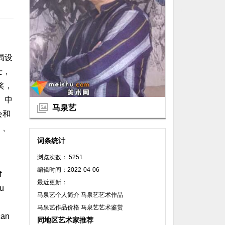
局设
士，
奖，
、中
马泉艺
会和
》、
词条统计
浏览次数： 5251
编辑时间：2022-04-06
f
最近更新：
au
马泉艺个人简介 马泉艺艺术作品
马泉艺作品价格 马泉艺艺术鉴赏
can
同地区艺术家推荐