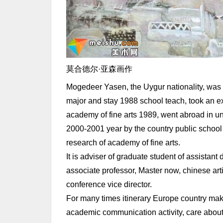
莫合德尔·亚森画作
Mogedeer Yasen, the Uygur nationality, was 
major and stay 1988 school teach, took an ex
academy of fine arts 1989, went abroad in uni
2000-2001 year by the country public school c
research of academy of fine arts.
It is adviser of graduate student of assistant
associate professor, Master now, chinese arti
conference vice director.
For many times itinerary Europe country make
academic communication activity, care about 