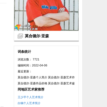
莫合德尔·亚森
词条统计
浏览次数： 7721
编辑时间：2022-04-06
最近更新：
莫合德尔·亚森个人简介 莫合德尔·亚森艺术作
品
莫合德尔·亚森作品价格 莫合德尔·亚森艺术鉴
同地区艺术家推荐
赏
王少平个人艺术简介
白钢个人艺术简介