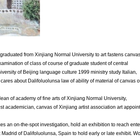
graduated from Xinjiang Normal University to art fastens canva
amination of class of course of graduate student of central
versity of Beijing language culture 1999 ministry study Italian,
ares about Dalifoluolunsa law of ability of material of canvas o
 dean of academy of fine arts of Xinjiang Normal University,
st academician, canvas of Xinjiang artist association art appoin
s an on-the-spot investigation, hold an exhibition to reach ente
Madrid of Dalifoluolunsa, Spain to hold early or late exhibit. W