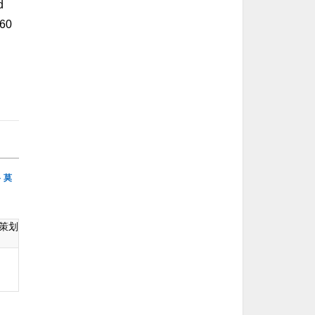
d
 60
格
莫
策划