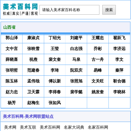
山西省
郭山泽
康淑贞
丁绍光
刘建平
王耀忠
翟跃飞
文中言
张映雪
王莹
白志强
乔彬
李济远
薛晓喜
祝焘
裴文奎
马泉
古一舟
李文
张明哲
范建春
李琦
阮双庆
易峰
秦萍
陈玉林
孟伟哉
傅以新
张照旭
文关旺
靳合德
赵力忠
卫天霖
李得春
裴学懿
姚发奎
李晓林
杨芳
赵梅生
张如风
美术百科网-美术网联盟站点
美术网
美术互联
美术百科网
名家大词典
名家百科网