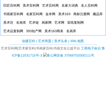
巨匠百科网
美术百科网
艺术百科网
名家大词典
名人百科网
书画家百科网
名家百科网
金米网
美术163
商标注册网
藏品库
美术坊
名画库
艺术链
画家网
艺术网
宣纸复制网
艺术品复制网
393知产网
美术163商务
名画库
创建百科
|
艺术商盟
|
美术头条
|
XML地图
艺术百科网|艺术家百科|书画家百科|书画文化公益平台
工商电子标识
鲁
ICP备12031715号-3
鲁公网安备 37068702000111号