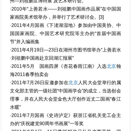
州—刘祖鹏世博特展”及艺术研讨会。
·2010年“上善若水——刘祖鹏中国画作品展”在中国国
家画院美术馆举办，并举行了艺术研讨会。[3]
·2011年4月国画《下渚湖湿地》参加由中国美协、中
国国家画院、中国艺术研究院等主办的“首届中国画
节”并入编画集
·2011年4月19日—23日在湖州市图书馆举办“上善若水
·刘祖鹏中国画赴京回湖汇报展”
·2011年5月 国画四屏《杏花春雨江南》入选
北京
翰
海2011春季拍卖会
·2011年7月26日应邀参加在
北京
人民大会堂举行的属
文化部主管的一级社团“中国画学会”的成立，当选创会
理事，并在人民大会堂金色大厅创作近丈二国画“春江
水暖”
·2011年7月国画《史诗泸定》获浙江省机关党工会主
办的“庆祝建党90周年书画展”一等奖