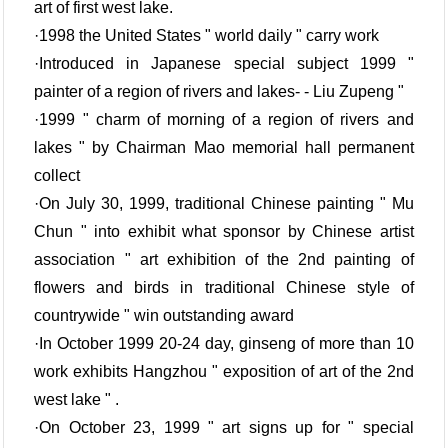
art of first west lake.
·1998 the United States " world daily " carry work
·Introduced in Japanese special subject 1999 "
painter of a region of rivers and lakes- - Liu Zupeng "
·1999 " charm of morning of a region of rivers and
lakes " by Chairman Mao memorial hall permanent
collect
·On July 30, 1999, traditional Chinese painting " Mu
Chun " into exhibit what sponsor by Chinese artist
association " art exhibition of the 2nd painting of
flowers and birds in traditional Chinese style of
countrywide " win outstanding award
·In October 1999 20-24 day, ginseng of more than 10
work exhibits Hangzhou " exposition of art of the 2nd
west lake " .
·On October 23, 1999 " art signs up for " special