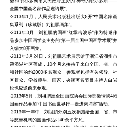
会和.鄂尔多斯市人民政府主办的“神奇的鄂尔多斯——
全国中国画名家作品邀请展”。
·2013年1月，人民美术出版社出版大8开“中国名家画
集系列（珍藏版）刘祖鹏画集”。
·2013年3月，刘祖鹏的国画“红掌击波乐”作为特邀作
品参加中国画学会主办的“第一届全国中国画学术展”并
入编大8开画集。
·2013年3月24日，刘祖鹏艺术展示馆于浙江省湖州市
碧浪湖社区落成，10个月来接待了来自全国、省、市
和社区的约2000多名观众，参观者包括有关领导、社
区群众、学校师生、画家，央视著名节目主持人白岩
松也应邀前来参观。
·2013年5月，刘祖鹏应全国画院协会国际部邀请携4幅
国画作品参加“中国书画世界行—走进柬埔寨”活动。
·2013年一年中，刘祖鹏分别五次捐赠给全国、省、市
等慈善机构的国画作品计40余平方尺。