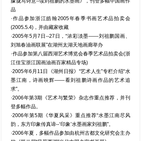
朦胧写诗意--读刘祖鹏的水墨画》，刊登多幅中国画作
品
·作品参加浙江皓翰2005年春季书画艺术品拍卖会
(2005.5.4)，并由藏家收藏
·2005年5月7日--27日，“浓彩淡墨——刘祖鹏国画、
刘旭春油画联展”在湖州太湖天地画廊举办
·作品参加第八届西湖艺术博览会春季艺术品拍卖会(浙
江佳宝浙江国画油画百家精品专场)
·2005年6月11日《湖州日报》“艺术人生”专栏介绍“水
墨江南，诗画映辉——看刘祖鹏诗画作品的艺术追
求”。
·2006年第3期《艺术与繁荣》杂志作重点推荐，并刊
登多幅作品。
·2006年第5期《华夏风采》重点推荐“水墨江南尽风
韵，东方印象传真谛--‘印象’水墨画家刘祖鹏”。
·2006年夏，多幅作品参加由杭州古都文化研究会主办