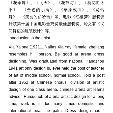
《花伞舞》、《飞天》、《花鼓灯》、《葵花向太
阳》、《金色的小鹿》、《草原夜曲》、《马铃
舞》、《美丽的萨哈吉》等。电影《红楼梦》服装设
计获第十届中国电影金鸡奖最佳服装奖。论文有《民
间舞蹈的服装设计》等。
Introduction to the artist
Xia Ya one (1921.1, ) alias Xia Yayi, female, zhejiang
resembles hill person. Be good at arena dress
designing. Was graduated from national Hangzhou
1941 art only design is, ever held the post of teacher
of art of middle school, normal school. Hold a post
after 1952 at Chinese chorus, division of artistic
design of one class arena, chinese arena art learns
adviser. Pursue job of arena artistic design for a long
time, work is in for many times domestic and
international bear the palm. Dress design has "