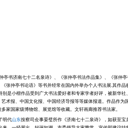
张仲亭书济南七十二名泉诗》、《张仲亭书法作品集》、《张仲亭
、《张仲亭书论语》等书并经常在国内外举办个人书法展.其作品
;特别是小楷作品受到广大书法爱好者和专家学者好评，被新华社
、艺术报、中国文化报、中国经济导报等等媒体报道。作品作为
被多家国家级博物馆、展览馆等收藏。文轩画廊推荐书法家。
了明代
山东
按察司佥事晏璧所作《济南七十二泉诗》，如获至宝
写出来，一经展出，好评如潮，市委领导大家赞赏，宣传部建议结