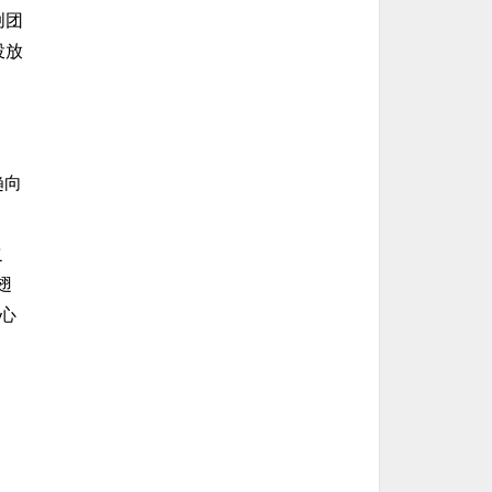
创团
投放
趋向
之
翅
心