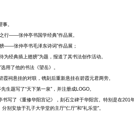
理事。
道之行——张仲亭书国学经典”作品展。
翅膀——张仲亭书毛泽东诗词”作品展；
，期待为经典插上翅膀”为题，报道了其书法创作活动。
幕”选用了他的书法《望岳》。
泰山碧霞祠悬挂的对联，镌刻后重新悬挂在碧霞元君两旁。
先生题写了“天下第一泉”，并注册成LOGO。
仲亭书写了《重修华阳宫记》，刻石立碑于华阳宫。特别是在201
分别安放于孔子大学堂的主厅“仁厅”和“礼乐堂”。