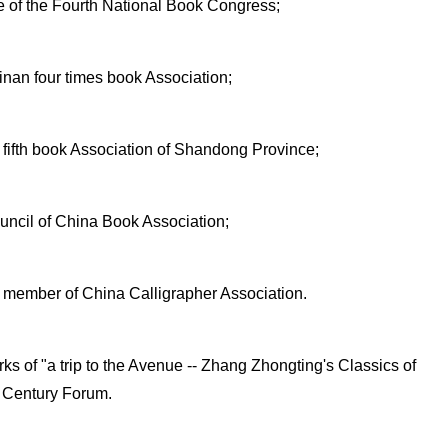
ve of the Fourth National Book Congress;
inan four times book Association;
 fifth book Association of Shandong Province;
ouncil of China Book Association;
l member of China Calligrapher Association.
rks of "a trip to the Avenue -- Zhang Zhongting's Classics of
a Century Forum.