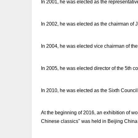
In 2001, he was elected as the representati
In 2002, he was elected as the chairman of J
In 2004, he was elected vice chairman of the
In 2005, he was elected director of the 5th c
In 2010, he was elected as the Sixth Counci
At the beginning of 2016, an exhibition of wo
Chinese classics" was held in Beijing Chin