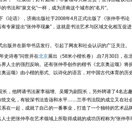
的书法和“泉文化”一样，成为济南这个城市的“名片”。
写下《论语》，济南出版社于2008年4月正式出版了《张仲亭书论
有专家提出“张仲亭现象”，这就是书法艺术与区域文化相互促进
。
正式出版并在新华书店发行。引起了网友和社会认识的广泛关注。
千年史诗卷”问世并在
北京
展出（58米小楷长卷）.自7月30日，在
各界人士的强烈反响。还有张仲亭创作的楷书《北京奥运颂》将
京奥运颂》由小楷的形式、以诗化的语言，对中国古代体育的历
任院长，他聘请书法家李福增、吴耀为副院长，另外聘请了4名志
传统文化，有较深书法造诣和水平……兰亭书法院的成立又在社
联系在一起，成就了自己的一番事业，打造了一个独特的艺术品
名人士把张仲亭在艺术领域上所取得成就的成功历程称为“张仲亭