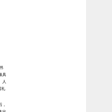
书
极具
、人
国礼
后，
集出