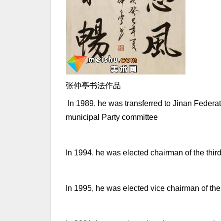
张仲亭书法作品
In 1989, he was transferred to Jinan Federat
municipal Party committee
In 1994, he was elected chairman of the thir
In 1995, he was elected vice chairman of th