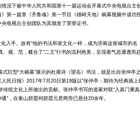
的情况下被中华人民共和国第十一届运动会开幕式中央电视台主
情》第一篇章《齐鲁魂》第一节目《雄峙天地》碗幕视频中成功
中央电视台主创团队为其颁发了荣誉证书。
文化入手。故有“他的书法和泉文化一样，成为济南这座城市的名
真、规、范，糅合了“二王”行书的流利艳美，呈现着气息通透而
开幕式巨型“大碗幕”展示的杜甫诗《望岳》书法，就是出自张仲亭
民日报》2017年7月20日第19版以“张仲亭：期待为经典插上
华传统文化上所做出的贡献。张仲亭书写的道家对联“入真门秉真
通”，在泰山碧霞祠碧霞元君两旁已悬挂20余年。