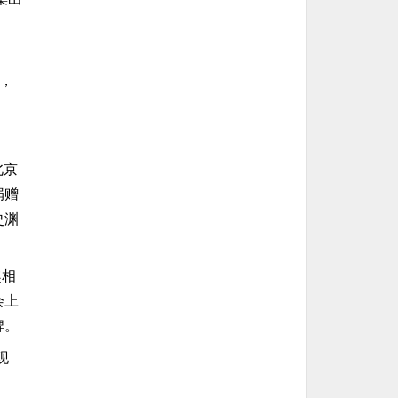
，
北京
捐赠
史渊
趣相
会上
牌。
现