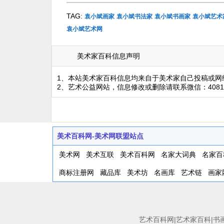
TAG:
袁小斌画家
袁小斌书法家
袁小斌书画家
袁小斌艺术
袁小斌艺术网
美术家百科信息声明
1、本站美术家百科信息均来自于美术家自己投稿或网
2、艺术公益网站，信息修改或删除请联系微信：4081
美术百科网-美术网联盟站点
美术网
美术互联
美术百科网
名家大词典
名家百
商标注册网
藏品库
美术坊
名画库
艺术链
画家
艺术百科网|艺术家百科|书