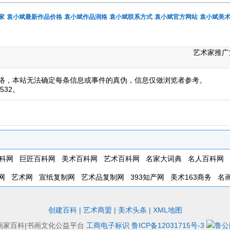
家
袁小斌最新作品价格
袁小斌作品润格
袁小斌联系方式
袁小斌官方网站
袁小斌美
艺术家推广
络，本站无法确定每条信息或事件的真伪，信息仅做浏览者参考。
532。
科网
巨匠百科网
美术百科网
艺术百科网
名家大词典
名人百科网
网
艺术网
宣纸复制网
艺术品复制网
393知产网
美术163商务
名
创建百科
|
艺术商盟
|
美术头条
|
XML地图
画家百科|书画文化公益平台
工商电子标识
鲁ICP备12031715号-3
鲁公网