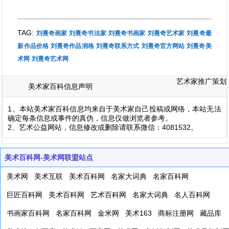
TAG:
刘熹奇画家
刘熹奇书法家
刘熹奇书画家
刘熹奇艺术家
刘熹奇最
新作品价格
刘熹奇作品润格
刘熹奇联系方式
刘熹奇官方网站
刘熹奇美
术网
刘熹奇艺术网
艺术家推广策划
美术家百科信息声明
1、本站美术家百科信息均来自于美术家自己投稿或网络，本站无法
确定每条信息或事件的真伪，信息仅做浏览者参考。
2、艺术公益网站，信息修改或删除请联系微信：4081532。
美术百科网-美术网联盟站点
美术网
美术互联
美术百科网
名家大词典
名家百科网
巨匠百科网
美术百科网
艺术百科网
名家大词典
名人百科网
书画家百科网
名家百科网
金米网
美术163
商标注册网
藏品库