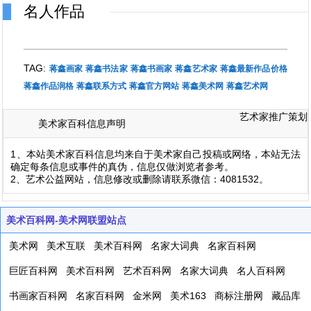
名人作品
TAG:
蒋鑫画家
蒋鑫书法家
蒋鑫书画家
蒋鑫艺术家
蒋鑫最新作品价格
蒋鑫作品润格
蒋鑫联系方式
蒋鑫官方网站
蒋鑫美术网
蒋鑫艺术网
艺术家推广策划
美术家百科信息声明
1、本站美术家百科信息均来自于美术家自己投稿或网络，本站无法
确定每条信息或事件的真伪，信息仅做浏览者参考。
2、艺术公益网站，信息修改或删除请联系微信：4081532。
美术百科网-美术网联盟站点
美术网
美术互联
美术百科网
名家大词典
名家百科网
巨匠百科网
美术百科网
艺术百科网
名家大词典
名人百科网
书画家百科网
名家百科网
金米网
美术163
商标注册网
藏品库