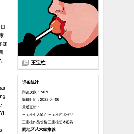
疆
日
家
参加
新
入
王宝柱
词条统计
was
浏览次数： 5670
ang
编辑时间：2022-04-06
e
最近更新：
 Yi
王宝柱个人简介 王宝柱艺术作品
王宝柱作品价格 王宝柱艺术鉴赏
同地区艺术家推荐
s