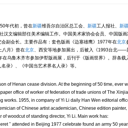
50年代初，曾在
新疆
维吾尔自治区总工会、
新疆
工人报社、
新
日报社汉文编辑部任美术编辑工作。中国美术家协会会员、中国版画
会副会长。主要作品有：套色版画《边塞雄鹰》1977年在
北京
上八月》曾在
北京
、西安等地参加展出，后被入《1993台北——
7年在乌鲁木齐市参加伊犁版画展，后刊于《版画世界》。辞条载
人名录》、《中国当艺术界名人录》等。
on of Henan cease division. At the beginning of 50 time, ever 
spaper office of worker of federation of trade unions of The Xinji
 works. 1955, in company of Yi Li daily Han Wen editorial offic
ademician of Chinese artist academician, Chinese edition painter,
r of woodcut of standing director, Yi Li. Main work has:
neret " attended in Beijing 1977 celebrate found an army 50 year