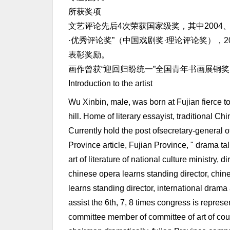
所获奖项
文艺评论先后4次荣获国家级奖，其中2004
·优秀评论奖”（中国戏剧奖·理论评论奖），
表彰奖励。
画作曾获“迎回归盼统一”全国青年书画展铜奖
Introduction to the artist
Wu Xinbin, male, was born at Fujian fierce t
hill. Home of literary essayist, traditional Ch
Currently hold the post ofsecretary-general o
Province article, Fujian Province, " drama ta
art of literature of national culture ministry,
chinese opera learns standing director, chin
learns standing director, international dram
assist the 6th, 7, 8 times congress is repres
committee member of committee of art of coupl