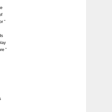
te
of
or "
ds
play
ure "
s