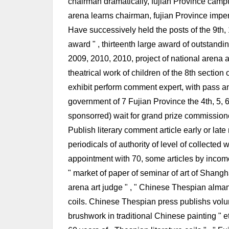
chairman dramatically, fujian Province campus
arena learns chairman, fujian Province imper
Have successively held the posts of the 9th, 
award " , thirteenth large award of outstandi
2009, 2010, 2010, project of national arena 
theatrical work of children of the 8th section
exhibit perform comment expert, with pass an
government of 7 Fujian Province the 4th, 5, 6
sponsorred) wait for grand prize commission
Publish literary comment article early or la
periodicals of authority of level of collected
appointment with 70, some articles by income
" market of paper of seminar of art of Shangha
arena art judge " , " Chinese Thespian almana
coils. Chinese Thespian press publishs volume
brushwork in traditional Chinese painting " etc