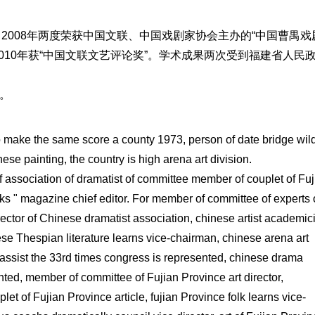
、2008年两度荣获中国文联、中国戏剧家协会主办的“中国曹禺戏
2010年获“中国文联文艺评论奖”。学术成果两次受到福建省人民
。
o make the same score a county 1973, person of date bridge wil
inese painting, the country is high arena art division.
f association of dramatist of committee member of couplet of Fuj
lks " magazine chief editor. For member of committee of experts 
 director of Chinese dramatist association, chinese artist academic
ese Thespian literature learns vice-chairman, chinese arena art
a assist the 33rd times congress is represented, chinese drama
ented, member of committee of Fujian Province art director,
et of Fujian Province article, fujian Province folk learns vice-