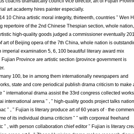
 coachs dramatically council vice director, art of Fujian Provin
ial art academy hires painter especially.
14 10 China artistic moral integrity, thirteenth, countries " Wen 
ng repertoire of the 2nd Chinese Thespian section, whole nation,
artistic high-quality goods judged a commissioner eventually 201
 of art of Beijing opera of the 7th China, whole nation is outstand
 imperial examination 5, 6, 100 beautiful literary award mix
 Fujian Province are artistic section (province government is
er.
te many 100, be in among them internationally newspapers and
 works, state and core periodical publish drama criticism to make
 " international drama assist the 33rd congress collected works 
i international arena " , " high-quality goods project talks natio
c " , " Fujian is literary produce art of 60 years of · the commen
 of its individual drama criticism " " with corporeal freehand
 " , with person collaboration chief editor " Fujian is literary cre