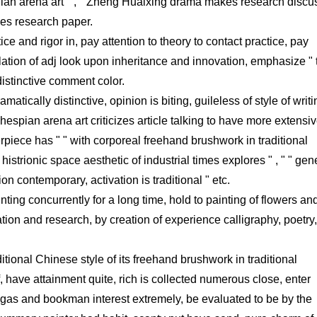
 Fujian arena art " , " Zheng Huaixing drama makes research discu
kes research paper.
e and rigor in, pay attention to theory to contact practice, pay
relation of adj look upon inheritance and innovation, emphasize "
distinctive comment color.
ramatically distinctive, opinion is biting, guileless of style of writi
hespian arena art criticizes article talking to have more extensi
piece has " " with corporeal freehand brushwork in traditional
 histrionic space aesthetic of industrial times explores " , " " gen
ion contemporary, activation is traditional " etc.
ting concurrently for a long time, hold to painting of flowers an
ation and research, by creation of experience calligraphy, poetry,
ditional Chinese style of its freehand brushwork in traditional
have attainment quite, rich is collected numerous close, enter
l gas and bookman interest extremely, be evaluated to be by the