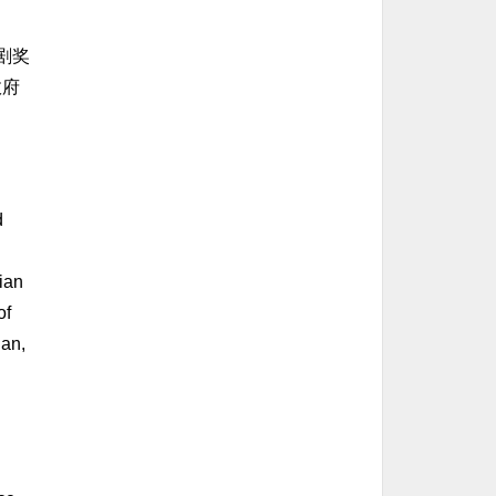
剧奖
政府
d
ian
of
ian,