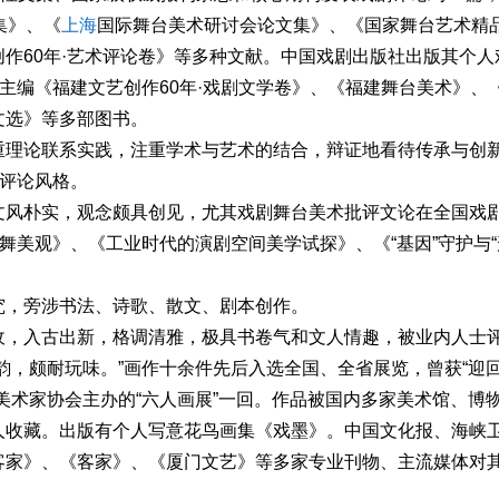
集》、《
上海
国际舞台美术研讨会论文集》、《国家舞台艺术精
作60年·艺术评论卷》等多种文献。中国戏剧出版社出版其个人
作主编《福建文艺创作60年·戏剧文学卷》、《福建舞台美术》、
文选》等多部图书。
重理论联系实践，注重学术与艺术的结合，辩证地看待传承与创
的评论风格。
文风朴实，观念颇具创见，尤其戏剧舞台美术批评文论在全国戏
舞美观》、《工业时代的演剧空间美学试探》、《“基因”守护与“
究，旁涉书法、诗歌、散文、剧本创作。
收，入古出新，格调清雅，极具书卷气和文人情趣，被业内人士
韵，颇耐玩味。”画作十余件先后入选全国、全省展览，曾获“迎
美术家协会主办的“六人画展”一回。作品被国内多家美术馆、博
人收藏。出版有个人写意花鸟画集《戏墨》。中国文化报、海峡
客家》、《客家》、《厦门文艺》等多家专业刊物、主流媒体对