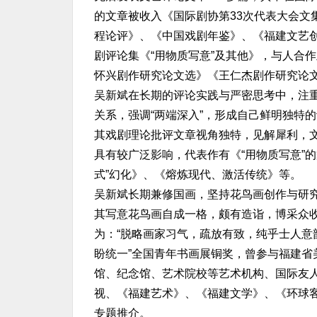
的文章被收入《国际剧协第33次代表大会文
程论评》、《中国戏剧年鉴》、《福建文艺创
剧评论集《“用物质写意”及其他》，与人合
怀兴剧作研究论文选》《王仁杰剧作研究论
吴新斌在长期的评论实践与严密思考中，注
关系，强调“两端深入”，形成自己鲜明独特
其戏剧理论批评文章视角独特，见解犀利，
具有较广泛影响，代表作有《“用物质写意”的
式”幻化》、《熔炼现代、激活传统》等。
吴新斌长期兼修国画，坚持花鸟画创作与研
其写意花鸟画自成一格，颇有造诣，博采众
为：“脱略画家习气，疏放有致，纯乎士人意
盼统一”全国青年书画展铜奖，曾参与福建省
馆、纪念馆、艺术院校等艺术机构、国际友
视、《福建艺术》、《福建文学》、《环球
专题推介。