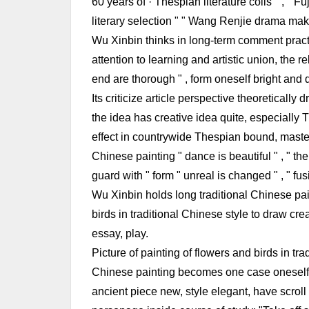
60 years of · Thespian literature coils " , "
literary selection " " Wang Renjie drama ma
Wu Xinbin thinks in long-term comment practic
attention to learning and artistic union, the 
end are thorough " , form oneself bright and 
Its criticize article perspective theoretically d
the idea has creative idea quite, especially T
effect in countrywide Thespian bound, master
Chinese painting " dance is beautiful " , " the
guard with " form " unreal is changed " , " fus
Wu Xinbin holds long traditional Chinese pain
birds in traditional Chinese style to draw cre
essay, play.
Picture of painting of flowers and birds in tra
Chinese painting becomes one case oneself, 
ancient piece new, style elegant, have scrol