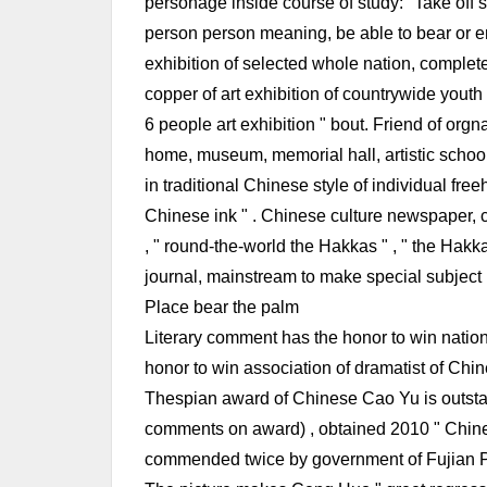
personage inside course of study: "Take off 
person person meaning, be able to bear or en
exhibition of selected whole nation, complete
copper of art exhibition of countrywide yout
6 people art exhibition " bout. Friend of orgn
home, museum, memorial hall, artistic school,
in traditional Chinese style of individual fr
Chinese ink " . Chinese culture newspaper, chan
, " round-the-world the Hakkas " , " the Hakka
journal, mainstream to make special subject
Place bear the palm
Literary comment has the honor to win nation
honor to win association of dramatist of Chin
Thespian award of Chinese Cao Yu is outsta
comments on award) , obtained 2010 " Chines
commended twice by government of Fujian P