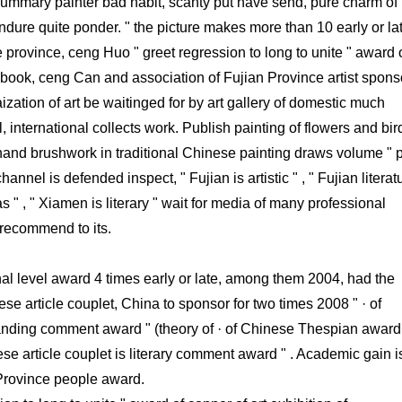
summary painter bad habit, scanty put have send, pure charm of
dure quite ponder. " the picture makes more than 10 early or la
 province, ceng Huo " greet regression to long to unite " award 
h book, ceng Can and association of Fujian Province artist spons
aization of art be waitinged for by art gallery of domestic much
 international collects work. Publish painting of flowers and bir
eehand brushwork in traditional Chinese painting draws volume " 
nel is defended inspect, " Fujian is artistic " , " Fujian literat
s " , " Xiamen is literary " wait for media of many professional
 recommend to its.
al level award 4 times early or late, among them 2004, had the
ese article couplet, China to sponsor for two times 2008 " · of
nding comment award " (theory of · of Chinese Thespian award
e article couplet is literary comment award " . Academic gain i
rovince people award.