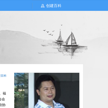
创建百科
建百科
、福
会会
剧协