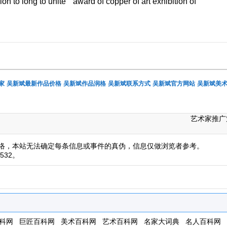
 to long to unite " award of copper of art exhibition of
家
吴新斌最新作品价格
吴新斌作品润格
吴新斌联系方式
吴新斌官方网站
吴新斌美
艺术家推广
络，本站无法确定每条信息或事件的真伪，信息仅做浏览者参考。
532。
科网
巨匠百科网
美术百科网
艺术百科网
名家大词典
名人百科网