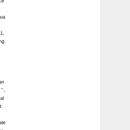
ce
Hua
1,
ing
 an
" ,
nal
t
ate