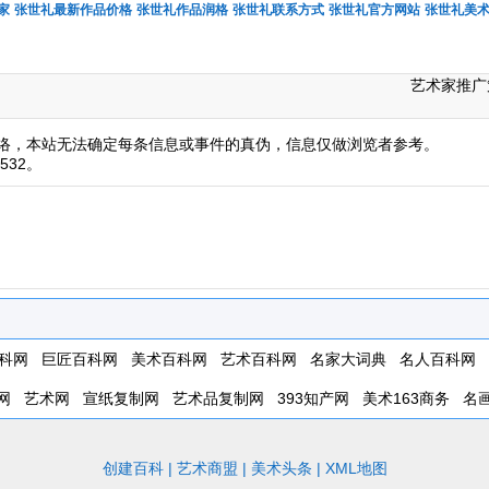
家
张世礼最新作品价格
张世礼作品润格
张世礼联系方式
张世礼官方网站
张世礼美
艺术家推广
络，本站无法确定每条信息或事件的真伪，信息仅做浏览者参考。
532。
科网
巨匠百科网
美术百科网
艺术百科网
名家大词典
名人百科网
网
艺术网
宣纸复制网
艺术品复制网
393知产网
美术163商务
名
创建百科
|
艺术商盟
|
美术头条
|
XML地图