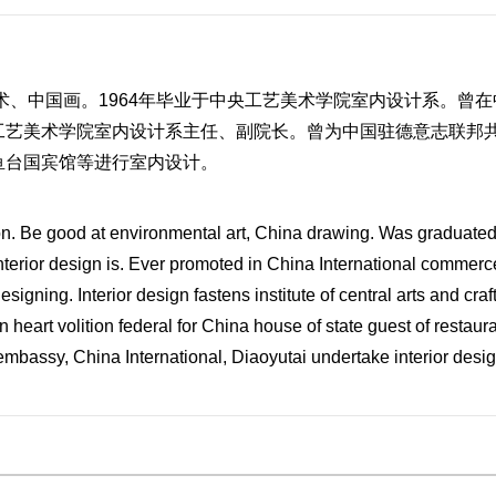
术、中国画。1964年毕业于中央工艺美术学院室内设计系。曾在
工艺美术学院室内设计系主任、副院长。曾为中国驻德意志联邦
鱼台国宾馆等进行室内设计。
on. Be good at environmental art, China drawing. Was graduate
4 interior design is. Ever promoted in China International commerc
gning. Interior design fastens institute of central arts and craf
n heart volition federal for China house of state guest of restaur
n embassy, China International, Diaoyutai undertake interior desig