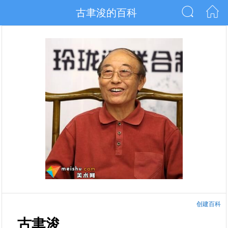
古聿浚的百科
创建百科
古聿浚