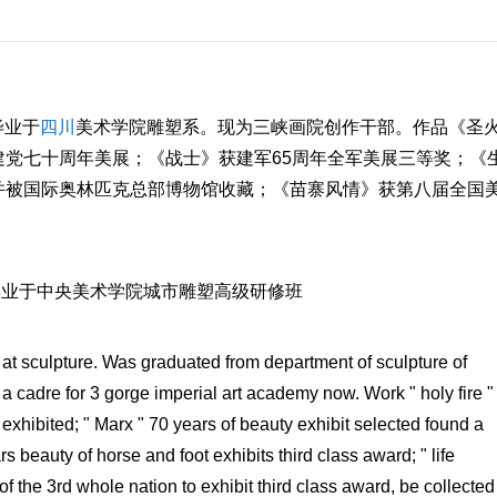
毕业于
四川
美术学院雕塑系。现为三峡画院创作干部。作品《圣
党七十周年美展；《战士》获建军65周年全军美展三等奖；《
并被国际奥林匹克总部博物馆收藏；《苗寨风情》获第八届全国
年毕业于中央美术学院城市雕塑高级研修班
t sculpture. Was graduated from department of sculpture of
 cadre for 3 gorge imperial art academy now. Work " holy fire "
 exhibited; " Marx " 70 years of beauty exhibit selected found a
rs beauty of horse and foot exhibits third class award; " life
f the 3rd whole nation to exhibit third class award, be collected