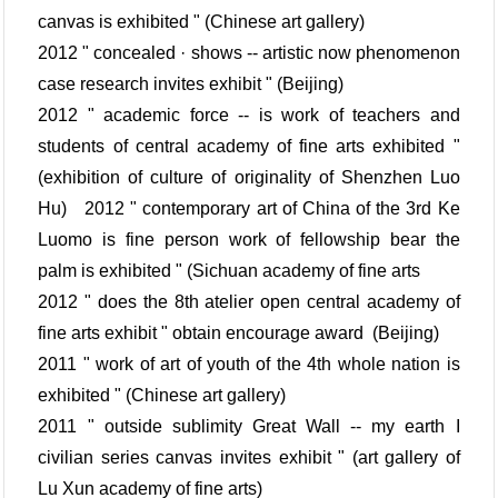
canvas is exhibited " (Chinese art gallery)
2012 " concealed · shows -- artistic now phenomenon
case research invites exhibit " (Beijing)
2012 " academic force -- is work of teachers and
students of central academy of fine arts exhibited "
(exhibition of culture of originality of Shenzhen Luo
Hu) 2012 " contemporary art of China of the 3rd Ke
Luomo is fine person work of fellowship bear the
palm is exhibited " (Sichuan academy of fine arts
2012 " does the 8th atelier open central academy of
fine arts exhibit " obtain encourage award (Beijing)
2011 " work of art of youth of the 4th whole nation is
exhibited " (Chinese art gallery)
2011 " outside sublimity Great Wall -- my earth I
civilian series canvas invites exhibit " (art gallery of
Lu Xun academy of fine arts)