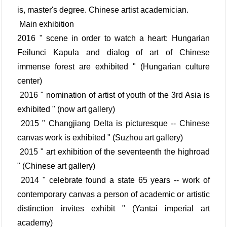
is, master's degree. Chinese artist academician.
Main exhibition
2016 " scene in order to watch a heart: Hungarian
Feilunci Kapula and dialog of art of Chinese
immense forest are exhibited " (Hungarian culture
center)
2016 " nomination of artist of youth of the 3rd Asia is
exhibited " (now art gallery)
2015 " Changjiang Delta is picturesque -- Chinese
canvas work is exhibited " (Suzhou art gallery)
2015 " art exhibition of the seventeenth the highroad
" (Chinese art gallery)
2014 " celebrate found a state 65 years -- work of
contemporary canvas a person of academic or artistic
distinction invites exhibit " (Yantai imperial art
academy)