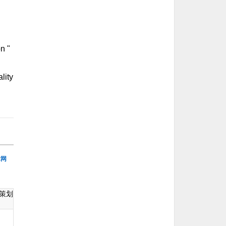
n "
lity
术网
策划