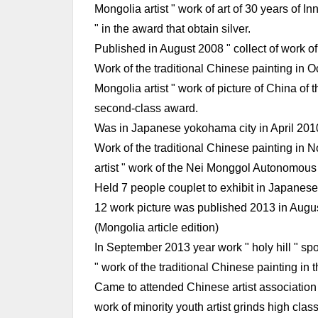
Mongolia artist " work of art of 30 years of
" in the award that obtain silver.
Published in August 2008 " collect of work of
Work of the traditional Chinese painting in O
Mongolia artist " work of picture of China o
second-class award.
Was in Japanese yokohama city in April 2010 "
Work of the traditional Chinese painting in N
artist " work of the Nei Monggol Autonomous Re
Held 7 people couplet to exhibit in Japanese 
12 work picture was published 2013 in August
(Mongolia article edition)
In September 2013 year work " holy hill " spon
" work of the traditional Chinese painting in
Came to attended Chinese artist association 
work of minority youth artist grinds high class 