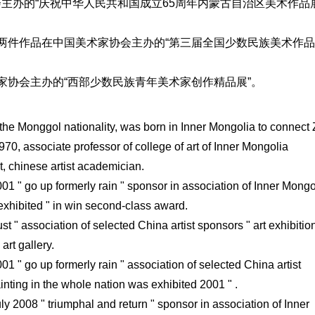
会主办的“庆祝中华人民共和国成立65周年内蒙古自治区美术作品
》两件作品在中国美术家协会主办的“第三届全国少数民族美术作品
术家协会主办的“西部少数民族青年美术家创作精品展”。
the Monggol nationality, was born in Inner Mongolia to connect
970, associate professor of college of art of Inner Mongolia
t, chinese artist academician.
001 " go up formerly rain " sponsor in association of Inner Mongo
s exhibited " in win second-class award.
t " association of selected China artist sponsors " art exhibition
 art gallery.
01 " go up formerly rain " association of selected China artist
inting in the whole nation was exhibited 2001 " .
uly 2008 " triumphal and return " sponsor in association of Inner