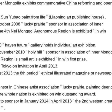
 Inner Mongolia exhibits commemorative China reforming and ope
 Sun Yubao paint from life " (Liaoning art publishing house) .
ctober 2008 " lucky prairie " sponsor in association of Inner
f the 4th Nei Monggol Autonomous Region is exhibited " in win
 haven future " gallery holds individual art exhibition.
ovember 2010 " holy hill " sponsor in association of Inner Mongo
gion is small art is exhibited " in win first prize.
Tokyo on invitation in April 2013.
 2013 the 8th period " ethical illustrated magazine or newspap
sor in Chinese artist association " lucky prairie, painting deer c
 the whole nation is exhibited on win outstanding award.
to sponsor in January 2014 in April 2013 " the 2nd western crea
" .