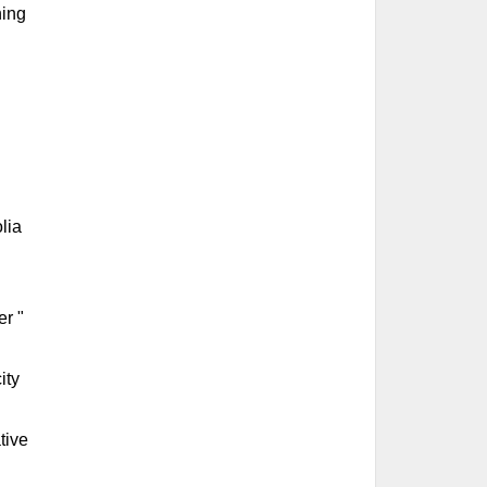
ning
lia
er "
ity
tive