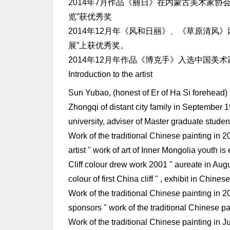
2014年7月作品《丽日》在内蒙古美术家协
览”获优秀奖
2014年12月年《风和日丽》、《草原清风
展”上获优秀奖。
2014年12月年作品《博克手》入选中国美
Introduction to the artist
Sun Yubao, (honest of Er of Ha Si forehead) 
Zhongqi of distant city family in September 1
university, adviser of Master graduate studen
Work of the traditional Chinese painting in 2
artist " work of art of Inner Mongolia youth i
Cliff colour drew work 2001 " aureate in Augus
colour of first China cliff " , exhibit in Chinese
Work of the traditional Chinese painting in 20
sponsors " work of the traditional Chinese pa
Work of the traditional Chinese painting in J