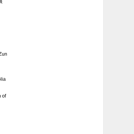
展
 Zun
lia
 of