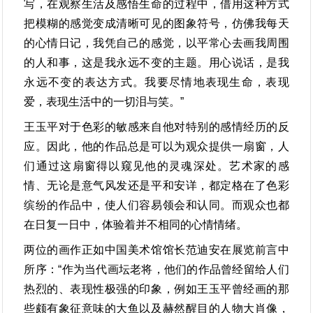
写，在观察生活及感悟生命的过程中，借用这种方式
把模糊的感觉变成清晰可见的图象符号，仿佛我每天
的心情日记，我凭自己的感觉，以平常心去画我周围
的人和事，这是我永远不变的主题。用心说话，是我
永远不变的表达方式。我要尽情地表现生命，表现
爱，表现生活中的一切泪与笑。”
王玉平对于色彩的敏感来自他对特别的感情经历的反
应。因此，他的作品总是可以为观众提供一扇窗，人
们通过这扇窗得以窥见他的灵魂深处。艺术家的感
情、无论是意气风发还是平和安详，都定格在了色彩
缤纷的作品中，使人们容易领会和认同。而观众也都
在日复一日中，体验着并不相同的心情情绪。
两位的画作正如中国美术馆馆长范迪安在展览前言中
所序：“作为当代画坛老将，他们的作品曾经留给人们
热烈的、表现性极强的印象，例如王玉平曾经画的那
些颇有象征意味的大鱼以及赫然醒目的人物大肖像，