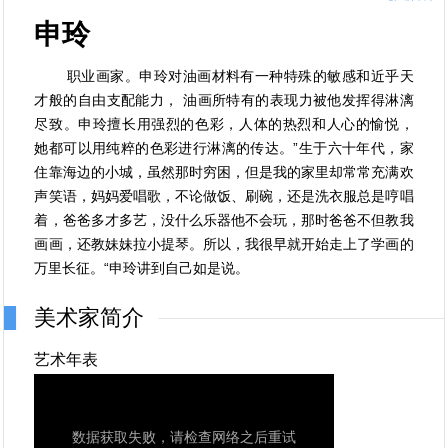
申玲
职业画家。申玲对油画材料有一种特殊的敏感和近乎天
才般的自由支配能力， 油画所特有的表现力被他发挥得淋漓
尽致。申玲擅长用强烈的色彩，人体的热烈和人心的愉悦，
她都可以用纯粹的色彩进行淋漓的传达。”生于六十年代，家
住靠海边的小城，虽然那时穷困，但是我的家里却常常充满欢
声笑语，妈妈爱唱歌，不论做饭、刷碗，还是洗衣服总是哼唱
着，爸爸多才多艺，没什么乐器他不会玩，那时爸爸不但教我
画画，还教妹妹拉小提琴。所以，我很早就开始走上了学画的
万里长征。“申玲讲到自己如是说。
美术家简介
艺术年表