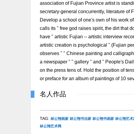
association of Fujian Province artist is stand
secretary-general concurrently, literature of 
Develop a school of one's own of his work of
calls its " free god raises spirit, the dirt that 
have " artistic Fujian -- artistic interview re
artistic creation is psychological " (Fujian pe
observes " " Chinese painting and calligraphy 
a newspaper " " gallery " and " People's Daily
on the press tens of. Hold the position of ten
or preface for an album of paintings of 10 seve
名人作品
TAG:
林公翔画家
林公翔书法家
林公翔书画家
林公翔艺术
林公翔艺术网