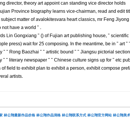
ing director, theory art appoint can standing vice director holds
Fujian Province biography learns vice-chairman, read and edit tit
 subject matter of avalokitesvara heart classics, mr Feng Jiyong
do not have a world " .
cords Lin Gongxiang " () of Fujian art publishing house, " scientifi
ople press) wait for 25 composing. In the meantime, be in " art " "
" " Rong Baozhai " " artistic bound " " Jiangsu pictorial section
 " " literary newspaper " " Chinese culture signs up for " etc pub
s of field to exhibit plan to exhibit a person, exhibit compose pre
ral artists.
家
林公翔最新作品价格
林公翔作品润格
林公翔联系方式
林公翔官方网站
林公翔美