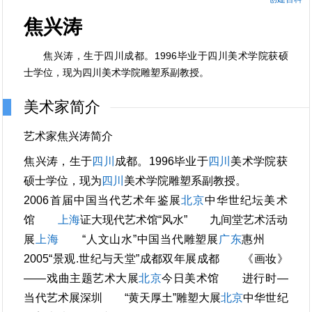
焦兴涛
焦兴涛，生于四川成都。1996毕业于四川美术学院获硕
士学位，现为四川美术学院雕塑系副教授。
美术家简介
艺术家焦兴涛简介
焦兴涛，生于
四川
成都。1996毕业于
四川
美术学院获
硕士学位，现为
四川
美术学院雕塑系副教授。
2006首届中国当代艺术年鉴展
北京
中华世纪坛美术
馆
上海
证大现代艺术馆“风水” 九间堂艺术活动
展
上海
“人文山水”中国当代雕塑展
广东
惠州
2005“景观.世纪与天堂”成都双年展成都 《画妆》
——戏曲主题艺术大展
北京
今日美术馆 进行时—
当代艺术展深圳 “黄天厚土”雕塑大展
北京
中华世纪