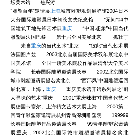
坛美术馆 焦兴涛
“雕塑百年”邀请展
上海
城市雕塑规划展览馆2004日本
大分国际雕塑展日本朝苍文夫纪念馆 “无间”04中
国建筑工地先锋艺术展
重庆
“中国.想象”中国当代
雕塑展法国巴黎 第十届全国美展北京 “抓壮丁
——来自
重庆
的当代艺术”北京 “彼此”当代艺术展
法国图卢兹 2003北京首届国际美术双年展北京中
国美术馆 全国十所美术院校作品展清华大学美术
学院 长春国际雕塑邀请展长春 2002北京国际
城市雕塑邀请展提名奖北京 “西部风”中国雕塑巡回
展北京，上海，
重庆
重庆美术馆开馆系列展之“耐
人寻味的艺术”重庆 2001“重庆辣椒”中国当代艺术
展德国卡塞尔、上海精文艺术大展上海 2000第二
回青年雕塑家邀请展杭州青岛深圳雕塑院 199999
长春国际雕塑作品邀请展长春 99青年雕塑家邀请
展重庆，2002北京国际城市雕塑邀请展提名奖北