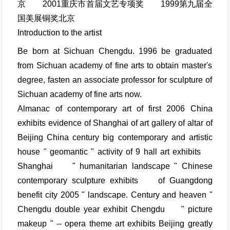
京 2001重庆市首届文艺专项奖 1999第九届全
国美展铜奖北京
Introduction to the artist
Be born at Sichuan Chengdu. 1996 be graduated
from Sichuan academy of fine arts to obtain master's
degree, fasten an associate professor for sculpture of
Sichuan academy of fine arts now.
Almanac of contemporary art of first 2006 China
exhibits evidence of Shanghai of art gallery of altar of
Beijing China century big contemporary and artistic
house " geomantic " activity of 9 hall art exhibits
Shanghai " humanitarian landscape " Chinese
contemporary sculpture exhibits of Guangdong
benefit city 2005 " landscape. Century and heaven "
Chengdu double year exhibit Chengdu " picture
makeup " -- opera theme art exhibits Beijing greatly