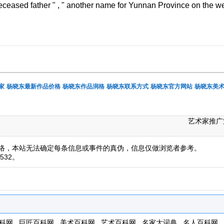
deceased father " , " another name for Yunnan Province on the w
家
杨晓东最新作品价格
杨晓东作品润格
杨晓东联系方式
杨晓东官方网站
杨晓东美
艺术家推广
络，本站无法确定每条信息或事件的真伪，信息仅做浏览者参考。
532。
科网
巨匠百科网
美术百科网
艺术百科网
名家大词典
名人百科网