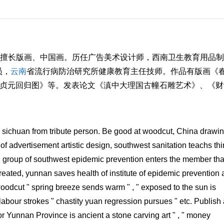
擅长版画、中国画。历任广告美术设计师，西南卫生教育用品制
员，
云南
省流行病防治研究所健康教育主任技师。作品有版画《
《贞元回归图》等。发表论文《滇中大理国古幢石雕艺术》、《财
 sichuan from tribute person. Be good at woodcut, China drawin
of advertisement artistic design, southwest sanitation teachs th
d, group of southwest epidemic prevention enters the member tha
reated, yunnan saves health of institute of epidemic prevention
woodcut " spring breeze sends warm " , " exposed to the sun is
 labour strokes " chastity yuan regression pursues " etc. Publish
or Yunnan Province is ancient a stone carving art " , " money