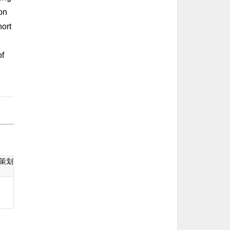
ion
hort
of
策划