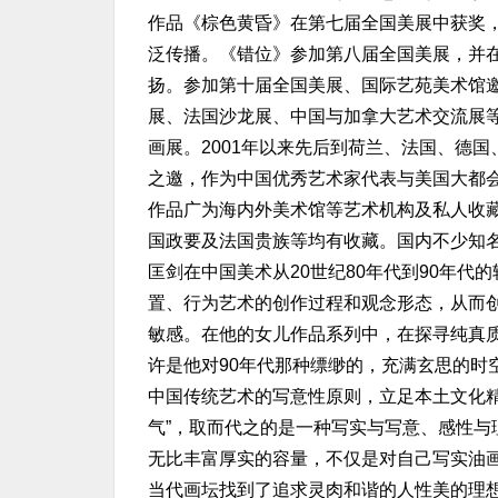
作品《棕色黄昏》在第七届全国美展中获奖
泛传播。《错位》参加第八届全国美展，并在
扬。参加第十届全国美展、国际艺苑美术馆
展、法国沙龙展、中国与加拿大艺术交流展
画展。2001年以来先后到荷兰、法国、德
之邀，作为中国优秀艺术家代表与美国大都
作品广为海内外美术馆等艺术机构及私人收
国政要及法国贵族等均有收藏。国内不少知
匡剑在中国美术从20世纪80年代到90年
置、行为艺术的创作过程和观念形态，从而
敏感。在他的女儿作品系列中，在探寻纯真
许是他对90年代那种缥缈的，充满玄思的时
中国传统艺术的写意性原则，立足本土文化精
气”，取而代之的是一种写实与写意、感性
无比丰富厚实的容量，不仅是对自己写实油
当代画坛找到了追求灵肉和谐的人性美的理