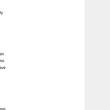
ly
han
 no
eave
Hong