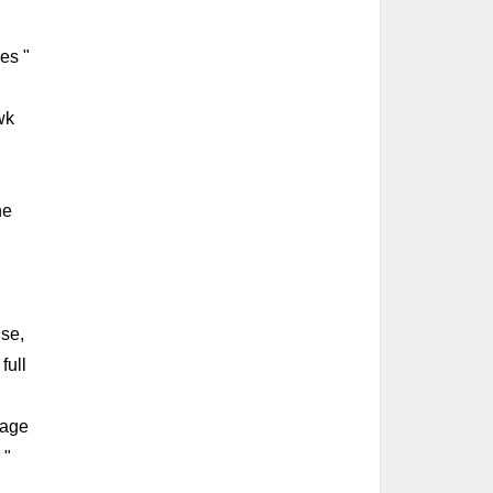
es "
wk
he
use,
full
mage
 "