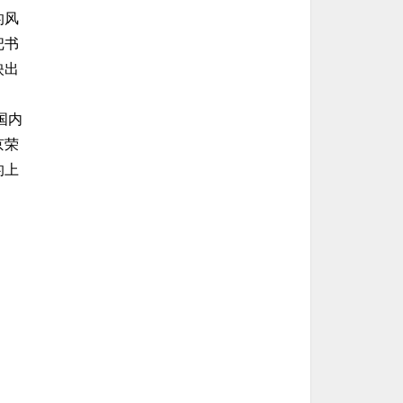
的风
把书
映出
国内
京荣
的上