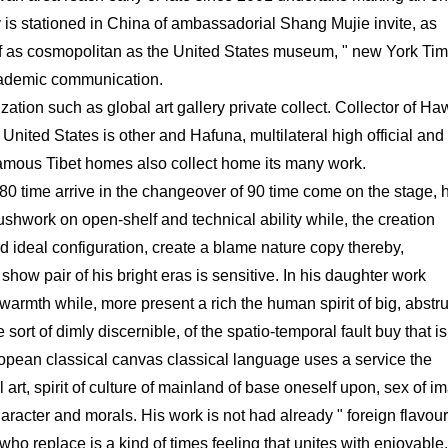
 is stationed in China of ambassadorial Shang Mujie invite, as
 of as cosmopolitan as the United States museum, " new York Tim
academic communication.
ization such as global art gallery private collect. Collector of Ha
United States is other and Hafuna, multilateral high official and
 famous Tibet homes also collect home its many work.
80 time arrive in the changeover of 90 time come on the stage, 
rushwork on open-shelf and technical ability while, the creation
nd ideal configuration, create a blame nature copy thereby,
how pair of his bright eras is sensitive. In his daughter work
warmth while, more present a rich the human spirit of big, abstr
sort of dimly discernible, of the spatio-temporal fault buy that is 
ropean classical canvas classical language uses a service the
 art, spirit of culture of mainland of base oneself upon, sex of i
aracter and morals. His work is not had already " foreign flavour
 who replace is a kind of times feeling that unites with enjoyable,