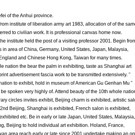
fei of the Anhui province.
m institute of liberation army art 1983, allocation of of the sa
erred to civilian work. It is professional canvas home now.
the institute held the post of a visiting professor 2001. Begin fro
ds in area of China, Germany, United States, Japan, Malaysia,
e, England and Chinese Hong Kong, Taiwan for many times.
e nation the bear the palm in exhibiting, taste as Shanghai art
rint advertisement fascia work to be transmitted extensively. "
e nation to exhibit, hold in museum of American Gu Genhan Mu "
, be spoken very highly of. Attend beauty of the 10th whole natio
erary circles invites exhibit, Beijing charm is exhibited, artistic sa
he 2nd Beijing, Shanghai is exhibited, French salon is exhibited,
ibited etc. Be in early or late Japan, United States, Malaysia,
 Beijing to hold individual art exhibition. Holand, France,
an area reach early or late since 2001 undertake making an on