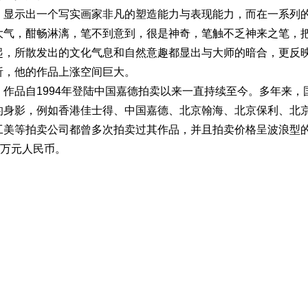
，显示出一个写实画家非凡的塑造能力与表现能力，而在一系列
大气，酣畅淋漓，笔不到意到，很是神奇，笔触不乏神来之笔，
起，所散发出的文化气息和自然意趣都显出与大师的暗合，更反
析，他的作品上涨空间巨大。
作品自1994年登陆中国嘉德拍卖以来一直持续至今。多年来，
的身影，例如香港佳士得、中国嘉德、北京翰海、北京保利、北
工美等拍卖公司都曾多次拍卖过其作品，并且拍卖价格呈波浪型
2万元人民币。