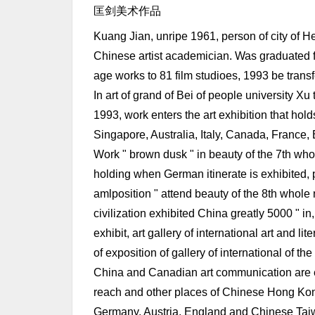
匡剑美术作品
Kuang Jian, unripe 1961, person of city of He
Chinese artist academician. Was graduated fro
age works to 81 film studioes, 1993 be transf
In art of grand of Bei of people university Xu 
1993, work enters the art exhibition that hol
Singapore, Australia, Italy, Canada, Franc
Work " brown dusk " in beauty of the 7th whol
holding when German itinerate is exhibited, p
amlposition " attend beauty of the 8th whol
civilization exhibited China greatly 5000 " in
exhibit, art gallery of international art and lit
of exposition of gallery of international of t
China and Canadian art communication are exh
reach and other places of Chinese Hong Kong,
Germany, Austria, England and Chinese Taiw