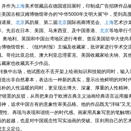
，并作为
上海
美术馆藏品在德国巡回展时，印制成广告招牌作品
美国古根汉姆博物馆举办的“中华5000年文明大展”中，受到高
邀请展、
北京
风韵展、第二届
北京
国际画廊博览会、
上海
艺术沙
等。先后在日本、美国、马来西亚、及中国香港、
北京
等地举行
国、奥地利、英国和中国台湾地区进行考察。曾应美国驻华大使尚
会博物馆馆长，《纽约时报》主编及收藏家，批评家进行学术交
藏。哥伦比亚总统、澳大利亚总理霍克、美国收藏家哈夫纳、其
名藏家也收藏其不少作品。
代的转换中出场，他试图在不丢开架上绘画知识和技能的同时，输入
创造出非自然摹本，表达出一种新的真实，显示出他鲜明的对时
质朴的人性温暖的同时，更呈现出博大、深邃、厚重的人性精神
空错置的反驳，从而把来自于欧洲古典主义油画经典语言运用服
神，追求中国古有的意象性审美品格。他的作品既无“洋味”又无
与理性、再现与表现和谐统一的时代感。画家用具象写意的笔触增
画的超越，也是对中国观念性写实油画的突破。匡剑用自己的艺
想主义定位。