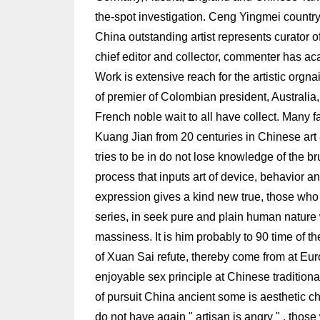
the-spot investigation. Ceng Yingmei country
China outstanding artist represents curator
chief editor and collector, commenter has 
Work is extensive reach for the artistic orgna
of premier of Colombian president, Australia, 
French noble wait to all have collect. Many
Kuang Jian from 20 centuries in Chinese art 
tries to be in do not lose knowledge of the b
process that inputs art of device, behavior a
expression gives a kind new true, those who s
series, in seek pure and plain human nature 
massiness. It is him probably to 90 time of the 
of Xuan Sai refute, thereby come from at Eu
enjoyable sex principle at Chinese traditional
of pursuit China ancient some is aesthetic ch
do not have again " artisan is angry " , those