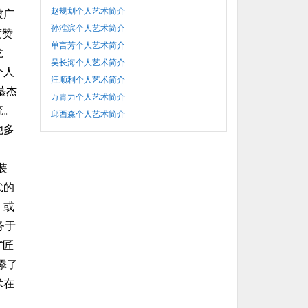
赵规划个人艺术简介
被广
孙淮滨个人艺术简介
度赞
单言芳个人艺术简介
龙
吴长海个人艺术简介
个人
汪顺利个人艺术简介
慕杰
万青力个人艺术简介
流。
邱西森个人艺术简介
他多
装
代的
。或
务于
“匠
添了
术在