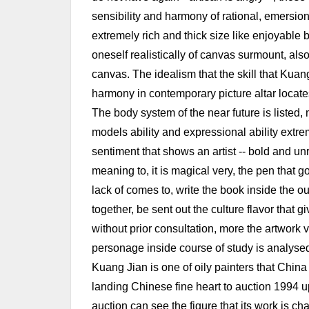
sensibility and harmony of rational, emersion
extremely rich and thick size like enjoyable b
oneself realistically of canvas surmount, als
canvas. The idealism that the skill that Kua
harmony in contemporary picture altar locate
The body system of the near future is listed, 
models ability and expressional ability extre
sentiment that shows an artist -- bold and unr
meaning to, it is magical very, the pen that g
lack of comes to, write the book inside the o
together, be sent out the culture flavor that 
without prior consultation, more the artwork v
personage inside course of study is analysed
Kuang Jian is one of oily painters that China 
landing Chinese fine heart to auction 1994 up
auction can see the figure that its work is 