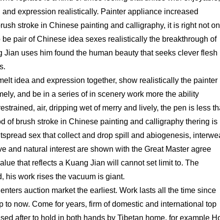
 and expression realistically. Painter appliance increased
rush stroke in Chinese painting and calligraphy, it is right not on
o be pair of Chinese idea sexes realistically the breakthrough of
ng Jian uses him found the human beauty that seeks clever flesh
s.
melt idea and expression together, show realistically the painter
mely, and be in a series of in scenery work more the ability
estrained, air, dripping wet of merry and lively, the pen is less t
od of brush stroke in Chinese painting and calligraphy thering is
utspread sex that collect and drop spill and abiogenesis, interw
give and natural interest are shown with the Great Master agree
alue that reflects a Kuang Jian will cannot set limit to. The
, his work rises the vacuum is giant.
enters auction market the earliest. Work lasts all the time since
 to now. Come for years, firm of domestic and international top
chased after to hold in both hands by Tibetan home, for example 