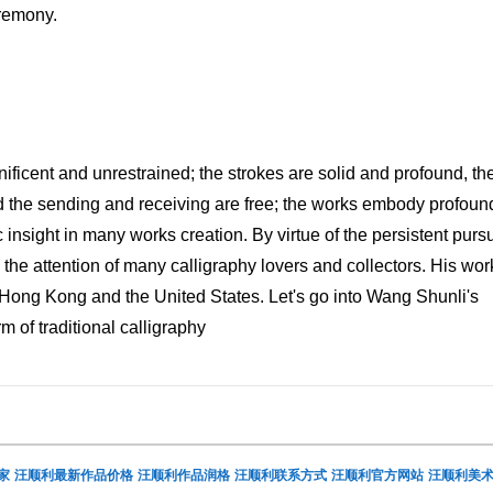
remony.
ificent and unrestrained; the strokes are solid and profound, th
d the sending and receiving are free; the works embody profoun
insight in many works creation. By virtue of the persistent pursu
on the attention of many calligraphy lovers and collectors. His wor
 Hong Kong and the United States. Let's go into Wang Shunli's
rm of traditional calligraphy
家
汪顺利最新作品价格
汪顺利作品润格
汪顺利联系方式
汪顺利官方网站
汪顺利美