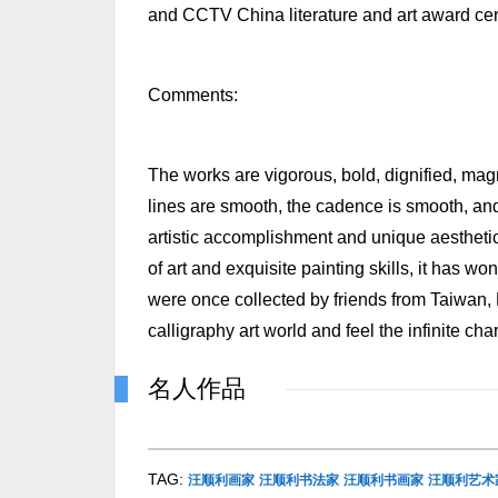
and CCTV China literature and art award ce
Comments:
The works are vigorous, bold, dignified, magn
lines are smooth, the cadence is smooth, an
artistic accomplishment and unique aesthetic 
of art and exquisite painting skills, it has w
were once collected by friends from Taiwan,
calligraphy art world and feel the infinite cha
名人作品
TAG:
汪顺利画家
汪顺利书法家
汪顺利书画家
汪顺利艺术