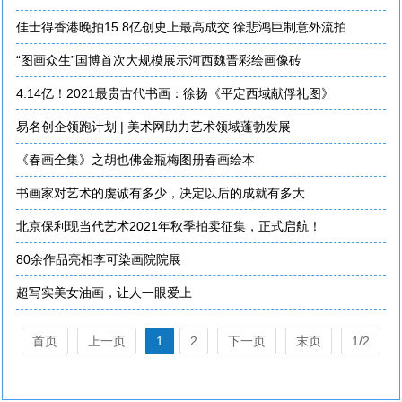
佳士得香港晚拍15.8亿创史上最高成交 徐悲鸿巨制意外流拍
“图画众生”国博首次大规模展示河西魏晋彩绘画像砖
4.14亿！2021最贵古代书画：徐扬《平定西域献俘礼图》
易名创企领跑计划 | 美术网助力艺术领域蓬勃发展
《春画全集》之胡也佛金瓶梅图册春画绘本
书画家对艺术的虔诚有多少，决定以后的成就有多大
北京保利现当代艺术2021年秋季拍卖征集，正式启航！
80余作品亮相李可染画院院展
超写实美女油画，让人一眼爱上
首页
上一页
1
2
下一页
末页
1/2