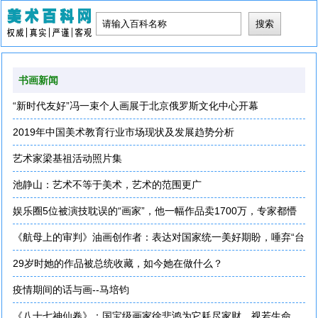
书画新闻
“新时代友好”冯一束个人画展于北京俄罗斯文化中心开幕
2019年中国美术教育行业市场现状及发展趋势分析
艺术家梁基祖活动照片集
池静山：艺术不等于美术，艺术的范围更广
娱乐圈5位被演技耽误的“画家”，他一幅作品卖1700万，专家都懵
《航母上的审判》油画创作者：表达对国家统一美好期盼，唾弃“台
独”
29岁时她的作品被总统收藏，如今她在做什么？
疫情期间的话与画--马培钧
《八十七神仙卷》：国宝级画家徐悲鸿为它耗尽家财，视若生命