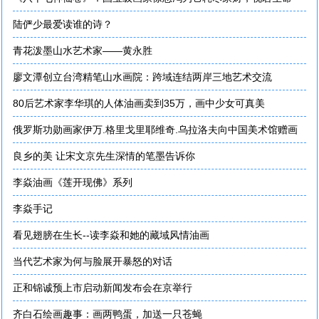
陆俨少最爱读谁的诗？
青花泼墨山水艺术家——黄永胜
廖文潭创立台湾精笔山水画院：跨域连结两岸三地艺术交流
80后艺术家李华琪的人体油画卖到35万，画中少女可真美
俄罗斯功勋画家伊万.格里戈里耶维奇.乌拉洛夫向中国美术馆赠画
良乡的美 让宋文京先生深情的笔墨告诉你
李焱油画《莲开现佛》系列
李焱手记
看见翅膀在生长--读李焱和她的藏域风情油画
当代艺术家为何与脸展开暴怒的对话
正和锦诚预上市启动新闻发布会在京举行
齐白石绘画趣事：画两鸭蛋，加送一只苍蝇