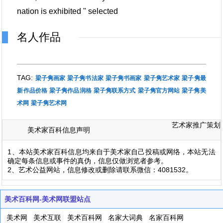
nation is exhibited " selected
名人作品
TAG:
梁子隽画家
梁子隽书法家
梁子隽书画家
梁子隽艺术家
梁子隽最
新作品价格
梁子隽作品润格
梁子隽联系方式
梁子隽官方网站
梁子隽美
术网
梁子隽艺术网
艺术家推广策划
美术家百科信息声明
1、本站美术家百科信息均来自于美术家自己投稿或网络，本站无法
确定每条信息或事件的真伪，信息仅做浏览者参考。
2、艺术公益网站，信息修改或删除请联系微信：4081532。
美术百科网-美术网联盟站点
美术网
美术互联
美术百科网
名家大词典
名家百科网