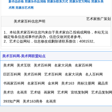
新作品价格
郑康乐作品润格
郑康乐联系方式
郑康乐官方网站
郑康乐美
术网
郑康乐艺术网
艺术家推广策划
美术家百科信息声明
1、本站美术家百科信息均来自于美术家自己投稿或网络，本站无法
确定每条信息或事件的真伪，信息仅做浏览者参考。
2、艺术公益网站，信息修改或删除请联系微信：4081532。
美术百科网-美术网联盟站点
美术网
美术互联
美术百科网
名家大词典
名家百科网
巨匠百科网
美术百科网
艺术百科网
名家大词典
名人百科网
书画家百科网
名家百科网
金米网
美术163
商标注册网
藏品库
美术坊
名画库
艺术链
画家网
艺术网
宣纸复制网
艺术品复制
393知产网
美术163商务
名画库