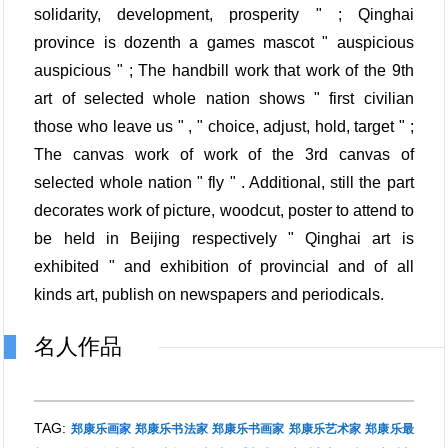
solidarity, development, prosperity " ; Qinghai
province is dozenth a games mascot " auspicious
auspicious " ; The handbill work that work of the 9th
art of selected whole nation shows " first civilian
those who leave us " , " choice, adjust, hold, target " ;
The canvas work of work of the 3rd canvas of
selected whole nation " fly " . Additional, still the part
decorates work of picture, woodcut, poster to attend to
be held in Beijing respectively " Qinghai art is
exhibited " and exhibition of provincial and of all
kinds art, publish on newspapers and periodicals.
名人作品
TAG:
郑康乐画家
郑康乐书法家
郑康乐书画家
郑康乐艺术家
郑康乐最