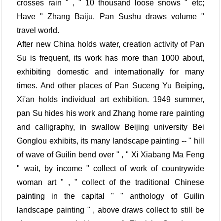
crosses rain " , " 10 thousand loose snows " etc;
Have " Zhang Baiju, Pan Sushu draws volume "
travel world.
After new China holds water, creation activity of Pan
Su is frequent, its work has more than 1000 about,
exhibiting domestic and internationally for many
times. And other places of Pan Suceng Yu Beiping,
Xi'an holds individual art exhibition. 1949 summer,
pan Su hides his work and Zhang home rare painting
and calligraphy, in swallow Beijing university Bei
Gonglou exhibits, its many landscape painting -- " hill
of wave of Guilin bend over " , " Xi Xiabang Ma Feng
" wait, by income " collect of work of countrywide
woman art " , " collect of the traditional Chinese
painting in the capital " " anthology of Guilin
landscape painting " , above draws collect to still be