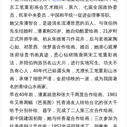
京工笔重彩画会艺术顾问，第六、七届全国政协委
员，民革中央委员，中国和平统一促进会理事等职。
她父亲潘智合，是逊清名流潘世恩的后人。与张伯驹
先生结婚时，潘素刚20岁。她自幼酷爱绘画，21岁时
正式拜师学画。初从朱德箐习作花卉，后与老画家陶
心如、祁景西、张梦嘉合作绘画。婚后，她潜心观摩
张府珍贵书画真迹，悉心钻研隋唐两宋工笔重彩画
法，并陪伯驹游历名山大川，进行实地写生。功夫不
负有心人，40年代已崭露头角，尤擅长工笔重彩山水
画，承继了细密严谨，金碧绯映的一派，成为我国著
名的青绿山水画家。
早在40年前，潘素就曾和张大千两度合作绘画。1981
年又将两幅《芭蕉图》托香港友人转给台北的张大千
给予分别补绘、题字，完成了二人第三次合作绘画。
新中国建国初期，她与何香凝合作绘画；三次参加为
抗美援朝义卖作画；1952年还同陈半丁、胡佩衡、吴