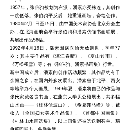
1957年，张伯驹被划为右派，潘素亦受株连，其创作
一度低落。张伯驹平反后，她重返画坛，奋笔创作。
1980年2月1日至15日，由中国美术家协会北京分会主
办，在北海画舫斋举行张伯驹和潘素伉俪书画联展，
共展出作品56幅。
1992年4月16日，潘素因病医治无效逝世，享年77
岁；其主要作品有《漓江春晴》、《夏山过雨》、
《万松积雪》等；有《张伯驹、潘素书画集》行世。
新中国成立后，潘素的创作活动频繁，其作品约有千
余幅之多，在国内外多次展出。潘素曾于北平、西安
等地举办个人画展。1949年夏，潘素将自己的作品与
张氏家藏名贵书画，在燕京大学贝公楼展出，其多幅
山水画——《桂林伏波山》、《希夏邦马峰》等，被
收入《全国妇女美术作品集》、《首都中国画集》
《桂林山水画选集》，以上画集还被选送到芬兰、瑞
典巡回展出，备受称赞。