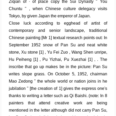
Ziqian of · of place copy the Sui Dynasty " You
Chuntu " , when Chinese culture delegacy visits
Tokyo, by given Japan the emperor of Japan.
Close luck according to egghead of artist of
contemporary and senior landscape, traditional
Chinese painting [Mr 1] textual research points out: In
September 1952 snow of Pan Su and neat white
stone, Xu stone [1] , Yu Fei Zuo , Wang Shen unripe,
Hu Peiheng [1] , Pu Yizhai, Pu Xuezhai [1] , . The
inscribe that go up makes be in the picture: Pan Su
writes slope grass. On October 5, 1952, chairman
Mao Zedong " the whole world or nation joins in he
jubilation " [the creation of 1] gives the express one's
thanks to writing a letter such as Qi Baishi. (note: In 8
painters that attend creative work are being
mentioned in the letter although did not carry Pan Su,