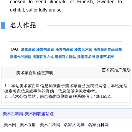
chosen to send itinerate of Finnish, Sweden to
exhibit, suffer fully praise.
名人作品
TAG:
潘素画家
潘素书法家
潘素书画家
潘素艺术家
潘素最新作品价格
潘素作品润格
潘素联系方式
潘素官方网站
潘素美术网
潘素艺术网
艺术家推广策划
美术家百科信息声明
1、本站美术家百科信息均来自于美术家自己投稿或网络，本站无法
确定每条信息或事件的真伪，信息仅做浏览者参考。
2、艺术公益网站，信息修改或删除请联系微信：4081532。
美术百科网-美术网联盟站点
美术网
美术互联
美术百科网
名家大词典
名家百科网