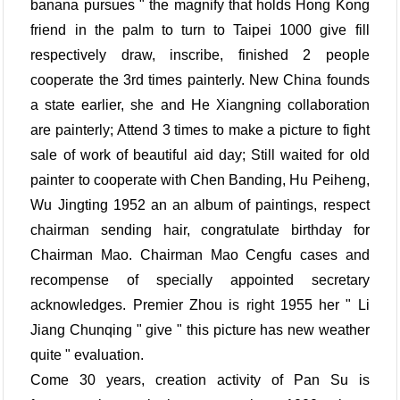
banana pursues " the magnify that holds Hong Kong
friend in the palm to turn to Taipei 1000 give fill
respectively draw, inscribe, finished 2 people
cooperate the 3rd times painterly. New China founds
a state earlier, she and He Xiangning collaboration
are painterly; Attend 3 times to make a picture to fight
sale of work of beautiful aid day; Still waited for old
painter to cooperate with Chen Banding, Hu Peiheng,
Wu Jingting 1952 an an album of paintings, respect
chairman sending hair, congratulate birthday for
Chairman Mao. Chairman Mao Cengfu cases and
recompense of specially appointed secretary
acknowledges. Premier Zhou is right 1955 her " Li
Jiang Chunqing " give " this picture has new weather
quite " evaluation.
Come 30 years, creation activity of Pan Su is