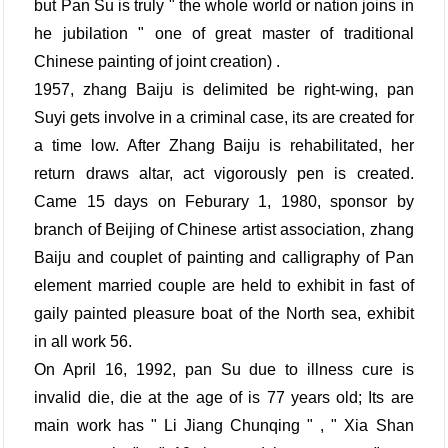
but Pan Su is truly " the whole world or nation joins in
he jubilation " one of great master of traditional
Chinese painting of joint creation) .
1957, zhang Baiju is delimited be right-wing, pan
Suyi gets involve in a criminal case, its are created for
a time low. After Zhang Baiju is rehabilitated, her
return draws altar, act vigorously pen is created.
Came 15 days on Feburary 1, 1980, sponsor by
branch of Beijing of Chinese artist association, zhang
Baiju and couplet of painting and calligraphy of Pan
element married couple are held to exhibit in fast of
gaily painted pleasure boat of the North sea, exhibit
in all work 56.
On April 16, 1992, pan Su due to illness cure is
invalid die, die at the age of is 77 years old; Its are
main work has " Li Jiang Chunqing " , " Xia Shan