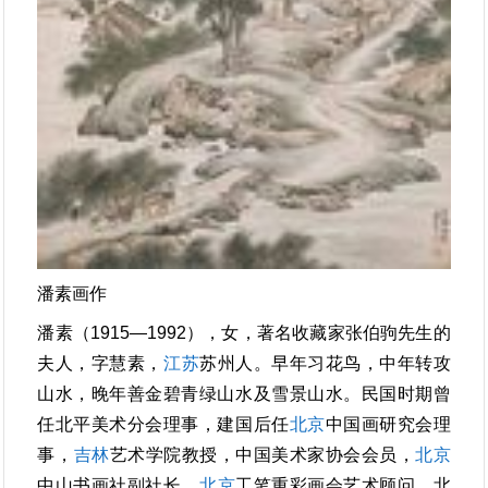
潘素画作
潘素（1915—1992），女，著名收藏家张伯驹先生的
夫人，字慧素，
江苏
苏州人。早年习花鸟，中年转攻
山水，晚年善金碧青绿山水及雪景山水。民国时期曾
任北平美术分会理事，建国后任
北京
中国画研究会理
事，
吉林
艺术学院教授，中国美术家协会会员，
北京
中山书画社副社长，
北京
工笔重彩画会艺术顾问，北