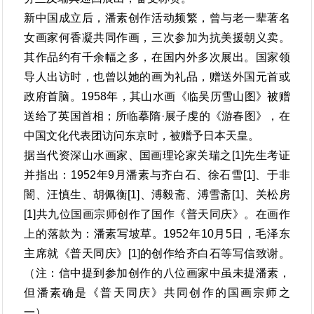
新中国成立后，潘素创作活动频繁，曾与老一辈著名
女画家何香凝共同作画，三次参加为抗美援朝义卖。
其作品约有千余幅之多，在国内外多次展出。国家领
导人出访时，也曾以她的画为礼品，赠送外国元首或
政府首脑。1958年，其山水画《临吴历雪山图》被赠
送给了英国首相；所临摹隋·展子虔的《游春图》，在
中国文化代表团访问东京时，被赠予日本天皇。
据当代资深山水画家、国画理论家关瑞之[1]先生考证
并指出：1952年9月潘素与齐白石、徐石雪[1]、于非
闇、汪慎生、胡佩衡[1]、溥毅斋、溥雪斋[1]、关松房
[1]共九位国画宗师创作了国作《普天同庆》。在画作
上的落款为：潘素写坡草。1952年10月5日，毛泽东
主席就《普天同庆》[1]的创作给齐白石等写信致谢。
（注：信中提到参加创作的八位画家中虽未提潘素，
但潘素确是《普天同庆》共同创作的国画宗师之
一）。