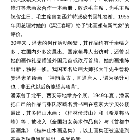
镜汀等老画家合作一本画册，敬送毛主席，为毛主席
祝贺生日。毛主席曾复函并特派秘书回礼答谢。1955
年周总理对她的《漓江春晴》给予“此画颇有新气象”的
评价。
30年来，潘素的创作活动频繁，其作品约有千余幅之
多，在国内外多次展出。国家领导人出访时，还曾以
她的画作礼品赠送外国元首或政府首脑。她的画推陈
出新，独树一帜。我国著名绘画大师张大千先生曾称
赞潘素的绘画：“神韵高古，直逼唐人，谓为杨升可
也，非五代以后所能望其项背”。
潘素曾于北平、西安等地举办个展。1949年夏，潘素
把自己的作品与张氏家藏名贵书画在燕京大学贝公楼
展出，其多幅山水画：《桂林伏波山》和《希夏邦马
峰》等，被收入《全国妇女美术作品集》与《首都中
国画集》《桂林山水画选集》，以上画集还被选送到
芬兰及瑞典巡回展出，备受称赞。