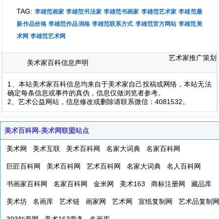
TAG:
李雄范画家
李雄范书法家
李雄范书画家
李雄范艺术家
李雄范最
新作品价格
李雄范作品润格
李雄范联系方式
李雄范官方网站
李雄范美
术网
李雄范艺术网
艺术家推广策划
美术家百科信息声明
1、本站美术家百科信息均来自于美术家自己投稿或网络，本站无法
确定每条信息或事件的真伪，信息仅做浏览者参考。
2、艺术公益网站，信息修改或删除请联系微信：4081532。
美术百科网-美术网联盟站点
美术网
美术互联
美术百科网
名家大词典
名家百科网
巨匠百科网
美术百科网
艺术百科网
名家大词典
名人百科网
书画家百科网
名家百科网
金米网
美术163
商标注册网
藏品库
美术坊
名画库
艺术链
画家网
艺术网
宣纸复制网
艺术品复制