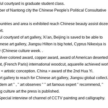
ul courtyard is graduate student class.
r of Nantong city the Chinese People's Political Consultative
countries and area is exhibited reach Chinese beauty assist doze
t.
ful courtyard of art gallery, Xi'an, Beijing is saved to be able to
inese art gallery, Jiangsu Hilton is big hotel, Cyprus Nikexiya is
r (Chinese culture week. .
silver-colored award, copper award, award of American deserted
 (French Paris) international woodcut, aquarelle achieved wor
 < artistic conception. China > award of the 2nd Hua Yi.
 gallery to reach for Chinese art gallery, Jiangsu global collect.
n art " , " art observes " " art famous expert " recommend, "
g culture art the press is published.
pecial interview of channel of CCTV painting and calligraphy.