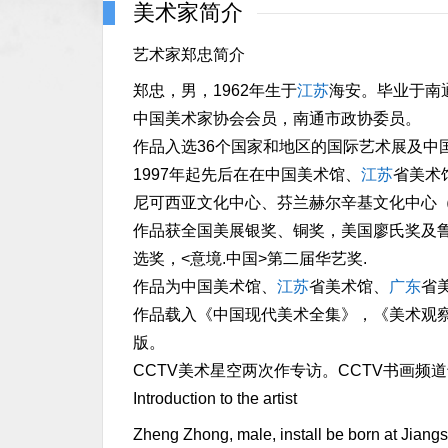
美术家简介
艺术家郑忠简介
郑忠，男，1962年生于
江苏
海安。毕业于南
中国美术家协会会员，南通市政协委员。
作品入选36个国家和地区的国际艺术展及中
1997年起先后在在中国美术馆、
江苏
省美术
尼可西亚文化中心、芬兰赫尔辛基文化中心（
作品获全国美展银奖、铜奖，美国廖氏奖及鲁
选奖，<意境.中国>第二届华艺奖.
作品为中国美术馆、
江苏
省美术馆、
广东
省
作品载入《中国现代美术全集》，《美术观察
版。
CCTV美术星空两次作专访。CCTV书画频
Introduction to the artist
Zheng Zhong, male, install be born at Jiangsu