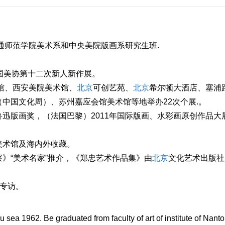
通师范学院美术系和中央美院版画系研究生班.
国美协第十二次新人新作展。
馆、西安美院美术馆、
北京
可创艺苑、
北京
希尔顿大酒店、塞浦
中国文化周）、苏州嘉应会馆美术馆等地举办22次个展.。
迅版画奖，（法国巴黎）2011年国际版画、水彩画原创作品大
美术馆及海内外收藏。
》“美术名家”推介，《郑忠艺术作品集》由
北京
文化艺术出版社
道专访。
 sea 1962. Be graduated from faculty of art of institute of Nant