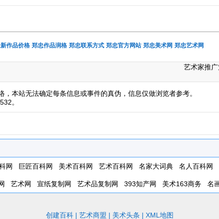
最新作品价格
郑忠作品润格
郑忠联系方式
郑忠官方网站
郑忠美术网
郑忠艺术网
艺术家推广
络，本站无法确定每条信息或事件的真伪，信息仅做浏览者参考。
532。
科网
巨匠百科网
美术百科网
艺术百科网
名家大词典
名人百科网
网
艺术网
宣纸复制网
艺术品复制网
393知产网
美术163商务
名
创建百科
|
艺术商盟
|
美术头条
|
XML地图