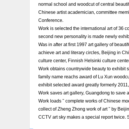
normal school and woodcut of central beautif
Chinese artist academician, committee membe
Conference.
Work is selected the international art of 36 
second new personality is made newly exhibi
Was in after at first 1997 art gallery of beauti
achieve art and literary circles, Beijing in Ch
culture center, Finnish Helsinki culture cente
Work obtains countrywide beauty to exhibit 
family name reachs award of Lu Xun woodcut,
exhibit selected award greatly formerly 2011,
Work saves art gallery, Guangdong to save art
Work loads " complete works of Chinese moder
collect of Zheng Zhong work of art " by Beijin
CCTV art sky makes a special report twice. S