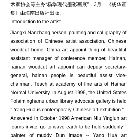
术家协会等主办“杨华现代墨彩画展”：3月，《杨华画
集》由海南出版社出版。
Introduction to the artist
Jiangxi Nanchang person, painting and calligraphy of
association of Chinese artist association, Chinese
woodcut home, China art appoint thing of beautiful
assistant manager of conference member, Hainan,
hainan woodcut art appoint can deputy secretary-
general, hainan people is beautiful assist vice-
chairman. Teach at academy of fine arts of Hainan
Normal University. In August 1998, the United States
Folaiminghamu urban library advocate gallery is held
" Yang Hua is contemporary Chinese art exhibition " ;
Answered in October 1998 American Niu Yinglun art
learns invite, go to wave earth to be held suddenly "
painter of muddy Dun image -- Yang Hua art