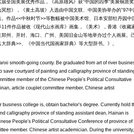
届全国美展优秀作品，《高原雄风》获"中国的四季”美展铜质
冥想》，《黄土高坡》入选由中国文联、中国美协举办的"97中
。作品<<中秋时节>>等数幅被中国美术馆、日本安部牡丹园中
等11件作品被收《现代山水画库》画集，《美术》，香港《收藏
在郑州、开封、海口、广州、美国旧金山等地举办过个人画展。
大辞典>>、《中国当代国画家辞典》等大型辞书。》。
anxi smooth-going county. Be graduated from art of river busine
to save courtyard of painting and calligraphy province of standin
ommittee member of the Chinese People's Political Consultative
inan, article couplet committee member. Chinese artist
 business college is, obtain bachelor's degree. Currently hold t
and calligraphy province of standing assistant dean, Hainan is
nese People's Political Consultative Conference of province of
ttee member. Chinese artist academician. During the university,