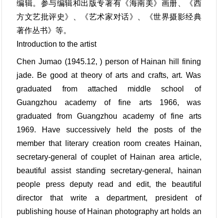
编辑。参与编辑和出版专著有《海南美》画册、《西
方文艺批评史》、《艺术家对话》、《世界摄影经典
著作丛书》等。
Introduction to the artist
Chen Jumao (1945.12, ) person of Hainan hill fining
jade. Be good at theory of arts and crafts, art. Was
graduated from attached middle school of
Guangzhou academy of fine arts 1966, was
graduated from Guangzhou academy of fine arts
1969. Have successively held the posts of the
member that literary creation room creates Hainan,
secretary-general of couplet of Hainan area article,
beautiful assist standing secretary-general, hainan
people press deputy read and edit, the beautiful
director that write a department, president of
publishing house of Hainan photography art holds an