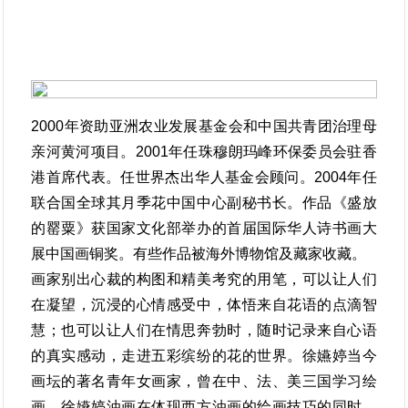
2000年资助亚洲农业发展基金会和中国共青团治理母
亲河黄河项目。2001年任珠穆朗玛峰环保委员会驻香
港首席代表。任世界杰出华人基金会顾问。2004年任
联合国全球其月季花中国中心副秘书长。作品《盛放
的罂粟》获国家文化部举办的首届国际华人诗书画大
展中国画铜奖。有些作品被海外博物馆及藏家收藏。
画家别出心裁的构图和精美考究的用笔，可以让人们
在凝望，沉浸的心情感受中，体悟来自花语的点滴智
慧；也可以让人们在情思奔勃时，随时记录来自心语
的真实感动，走进五彩缤纷的花的世界。徐嬿婷当今
画坛的著名青年女画家，曾在中、法、美三国学习绘
画。徐嬿婷油画在体现西方油画的绘画技巧的同时，