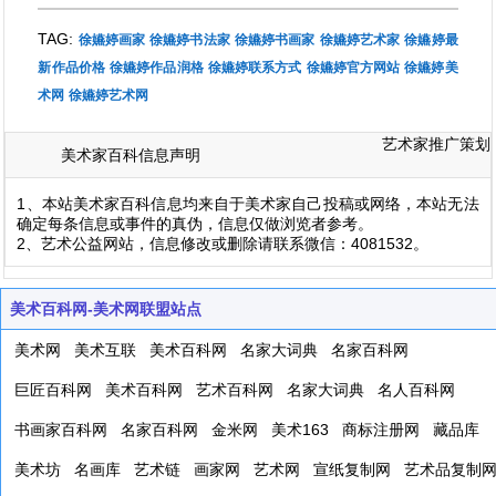
TAG:
徐嬿婷画家
徐嬿婷书法家
徐嬿婷书画家
徐嬿婷艺术家
徐嬿婷最
新作品价格
徐嬿婷作品润格
徐嬿婷联系方式
徐嬿婷官方网站
徐嬿婷美
术网
徐嬿婷艺术网
艺术家推广策划
美术家百科信息声明
1、本站美术家百科信息均来自于美术家自己投稿或网络，本站无法
确定每条信息或事件的真伪，信息仅做浏览者参考。
2、艺术公益网站，信息修改或删除请联系微信：4081532。
美术百科网-美术网联盟站点
美术网
美术互联
美术百科网
名家大词典
名家百科网
巨匠百科网
美术百科网
艺术百科网
名家大词典
名人百科网
书画家百科网
名家百科网
金米网
美术163
商标注册网
藏品库
美术坊
名画库
艺术链
画家网
艺术网
宣纸复制网
艺术品复制