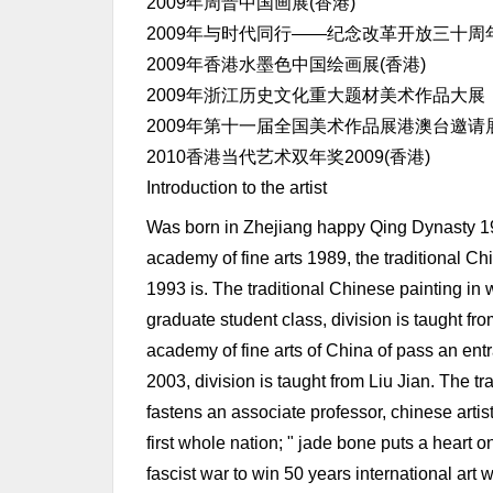
2009年周晋中国画展(香港)
2009年与时代同行——纪念改革开放三十
2009年香港水墨色中国绘画展(香港)
2009年浙江历史文化重大题材美术作品大展
2009年第十一届全国美术作品展港澳台邀请展
2010香港当代艺术双年奖2009(香港)
Introduction to the artist
Was born in Zhejiang happy Qing Dynasty 19
academy of fine arts 1989, the traditional C
1993 is. The traditional Chinese painting i
graduate student class, division is taught fr
academy of fine arts of China of pass an en
2003, division is taught from Liu Jian. The t
fastens an associate professor, chinese artis
first whole nation; " jade bone puts a heart o
fascist war to win 50 years international art 