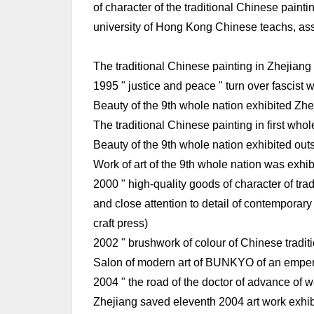
of character of the traditional Chinese painti
university of Hong Kong Chinese teachs, ass
The traditional Chinese painting in Zhejiang
1995 " justice and peace " turn over fascist 
Beauty of the 9th whole nation exhibited Zhe
The traditional Chinese painting in first who
Beauty of the 9th whole nation exhibited ou
Work of art of the 9th whole nation was exh
2000 " high-quality goods of character of tra
and close attention to detail of contemporary 
craft press)
2002 " brushwork of colour of Chinese tradit
Salon of modern art of BUNKYO of an emperor 
2004 " the road of the doctor of advance of we
Zhejiang saved eleventh 2004 art work exhibi