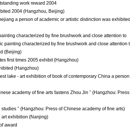
utstanding work reward 2004
hibited 2004 (Hangzhou, Beijing)
hejiang a person of academic or artistic distinction was exhibite
painting characterized by fine brushwork and close attention to
istic painting characterized by fine brushwork and close attention 
ed (Beijing)
tes first times 2005 exhibit (Hangzhou)
xhibited (Hangzhou)
st lake - art exhibition of book of contemporary China a person
hinese academy of fine arts fastens Zhou Jin " (Hangzhou: Press
ure studies " (Hangzhou: Press of Chinese academy of fine arts)
art exhibition (Nanjing)
 of award