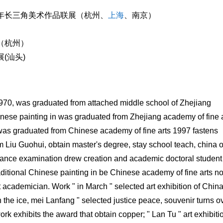
周年长三角美术作品联展（杭州、
上海
、南京）
（杭州）
(汕头)
70, was graduated from attached middle school of Zhejiang
hinese painting in was graduated from Zhejiang academy of fine 
n was graduated from Chinese academy of fine arts 1997 fastens
om Liu Guohui, obtain master's degree, stay school teach, china o
trance examination drew creation and academic doctoral student
raditional Chinese painting in be Chinese academy of fine arts n
t academician. Work " in March " selected art exhibition of China
n the ice, mei Lanfang " selected justice peace, souvenir turns o
work exhibits the award that obtain copper; " Lan Tu " art exhibiti