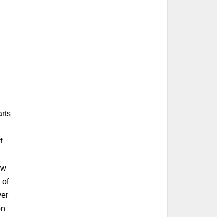
arts
f
ow
 of
ver
on