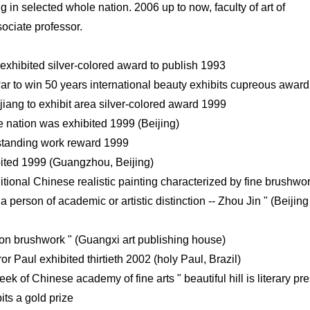
ng in selected whole nation. 2006 up to now, faculty of art of
ociate professor.
 exhibited silver-colored award to publish 1993
war to win 50 years international beauty exhibits cupreous award
jiang to exhibit area silver-colored award 1999
le nation was exhibited 1999 (Beijing)
tstanding work reward 1999
ibited 1999 (Guangzhou, Beijing)
ditional Chinese realistic painting characterized by fine brushwo
a person of academic or artistic distinction -- Zhou Jin " (Beijing
ion brushwork " (Guangxi art publishing house)
Paul exhibited thirtieth 2002 (holy Paul, Brazil)
ek of Chinese academy of fine arts " beautiful hill is literary pre
ts a gold prize