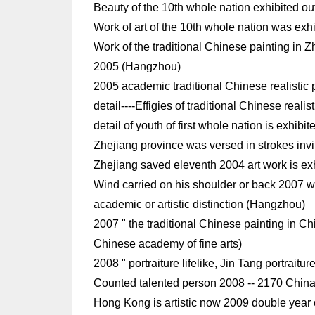
Beauty of the 10th whole nation exhibited o
Work of art of the 10th whole nation was ex
Work of the traditional Chinese painting in Z
2005 (Hangzhou)
2005 academic traditional Chinese realistic 
detail----Effigies of traditional Chinese real
detail of youth of first whole nation is exhibit
Zhejiang province was versed in strokes invi
Zhejiang saved eleventh 2004 art work is e
Wind carried on his shoulder or back 2007 we
academic or artistic distinction (Hangzhou)
2007 " the traditional Chinese painting in C
Chinese academy of fine arts)
2008 " portraiture lifelike, Jin Tang portrait
Counted talented person 2008 -- 2170 China 
Hong Kong is artistic now 2009 double year