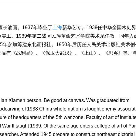
擅长油画。1937年毕业于
上海
新华艺专。1938任中华全国木刻
美工。1939年第二战区民族革命艺术学院美术系任教。同年入
5年参加筹建东北画报社。1950年后历任人民美术出版社美术创
作品有《战利品》、《保卫大武汉》、《上山》、《思乡》等。
ujian Xiamen person. Be good at canvas. Was graduated from
dcarving of 1938 China whole nation is fought enemy associat
ture of headquarters of the 5th war zone. Faculty of art of institute
ld War II taught 1939. Of the same age enters college of art of Ya
searcher. Attended 1945 prepare to construct northeast pictorial