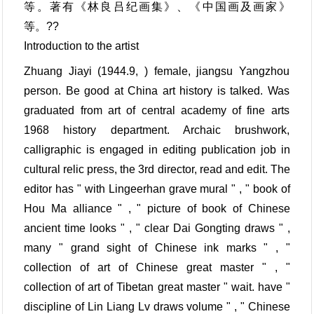
等。著有《林良吕纪画集》、《中国画及画家》
等。??
Introduction to the artist
Zhuang Jiayi (1944.9, ) female, jiangsu Yangzhou
person. Be good at China art history is talked. Was
graduated from art of central academy of fine arts
1968 history department. Archaic brushwork,
calligraphic is engaged in editing publication job in
cultural relic press, the 3rd director, read and edit. The
editor has " with Lingeerhan grave mural " , " book of
Hou Ma alliance " , " picture of book of Chinese
ancient time looks " , " clear Dai Gongting draws " ,
many " grand sight of Chinese ink marks " , "
collection of art of Chinese great master " , "
collection of art of Tibetan great master " wait. have "
discipline of Lin Liang Lv draws volume " , " Chinese